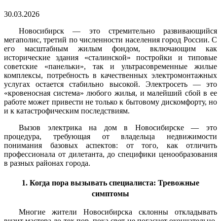
30.03.2026
Новосибирск — это стремительно развивающийся
мегаполис, третий по численности населения город России. С
его масштабным жилым фондом, включающим как
исторические здания «сталинской» постройки и типовые
советские «панельки», так и ультрасовременные жилые
комплексы, потребность в качественных электромонтажных
услугах остается стабильно высокой. Электросеть — это
«кровеносная система» любого жилья, и малейший сбой в ее
работе может привести не только к бытовому дискомфорту, но
и к катастрофическим последствиям.
Вызов электрика на дом в Новосибирске — это
процедура, требующая от владельца недвижимости
понимания базовых аспектов: от того, как отличить
профессионала от дилетанта, до специфики ценообразования
в разных районах города.
1. Когда пора вызывать специалиста: Тревожные
симптомы
Многие жители Новосибирска склонны откладывать
визит мастера до тех пор, пока свет не погаснет окончательно.