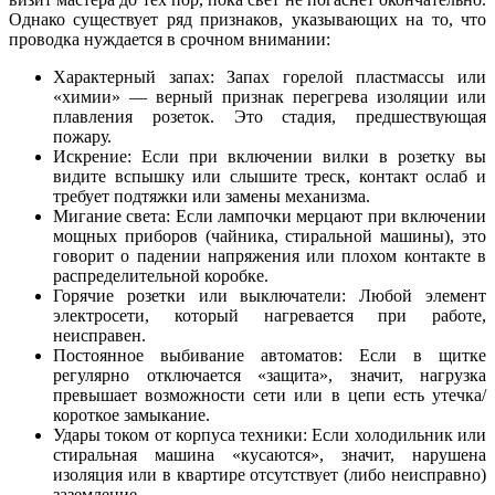
Однако существует ряд признаков, указывающих на то, что
проводка нуждается в срочном внимании:
Характерный запах: Запах горелой пластмассы или
«химии» — верный признак перегрева изоляции или
плавления розеток. Это стадия, предшествующая
пожару.
Искрение: Если при включении вилки в розетку вы
видите вспышку или слышите треск, контакт ослаб и
требует подтяжки или замены механизма.
Мигание света: Если лампочки мерцают при включении
мощных приборов (чайника, стиральной машины), это
говорит о падении напряжения или плохом контакте в
распределительной коробке.
Горячие розетки или выключатели: Любой элемент
электросети, который нагревается при работе,
неисправен.
Постоянное выбивание автоматов: Если в щитке
регулярно отключается «защита», значит, нагрузка
превышает возможности сети или в цепи есть утечка/
короткое замыкание.
Удары током от корпуса техники: Если холодильник или
стиральная машина «кусаются», значит, нарушена
изоляция или в квартире отсутствует (либо неисправно)
заземление.