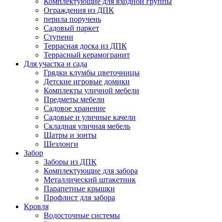
Комплектующие для входной группы
Ограждения из ДПК
перила поручень
Садовый паркет
Ступени
Террасная доска из ДПК
Террасный керамогранит
Для участка и сада
Грядки клумбы цветочницы
Детские игровые домики
Комплекты уличной мебели
Предметы мебели
Садовое хранение
Садовые и уличные качели
Складная уличная мебель
Шатры и зонты
Шезлонги
Забор
Заборы из ДПК
Комплектующие для забора
Металлический штакетник
Парапетные крышки
Профлист для забора
Кровля
Водосточные системы