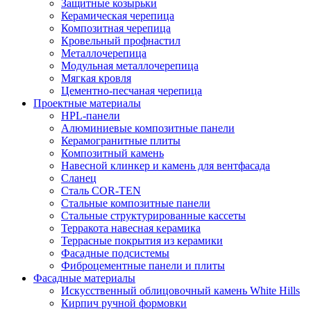
Защитные козырьки
Керамическая черепица
Композитная черепица
Кровельный профнастил
Металлочерепица
Модульная металлочерепица
Мягкая кровля
Цементно-песчаная черепица
Проектные материалы
HPL-панели
Алюминиевые композитные панели
Керамогранитные плиты
Композитный камень
Навесной клинкер и камень для вентфасада
Сланец
Сталь COR-TEN
Стальные композитные панели
Стальные структурированные кассеты
Терракота навесная керамика
Террасные покрытия из керамики
Фасадные подсистемы
Фиброцементные панели и плиты
Фасадные материалы
Искусственный облицовочный камень White Hills
Кирпич ручной формовки