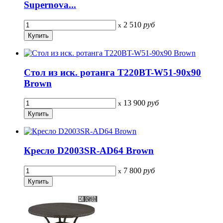
Supernova...
2 510
руб
x
Стол из иск. ротанга T220BT-W51-90x90
Brown
13 900
руб
x
Кресло D2003SR-AD64 Brown
7 800
руб
x