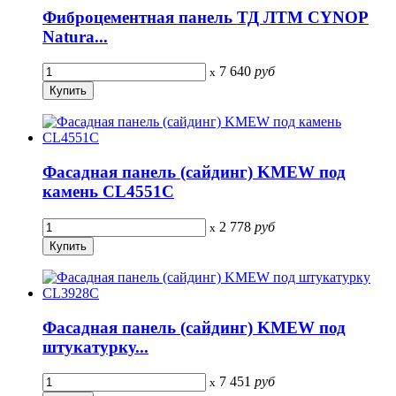
Фиброцементная панель ТД ЛТМ CYNOP
Natura...
7 640
руб
x
Фасадная панель (сайдинг) KMEW под
камень CL4551C
2 778
руб
x
Фасадная панель (сайдинг) KMEW под
штукатурку...
7 451
руб
x