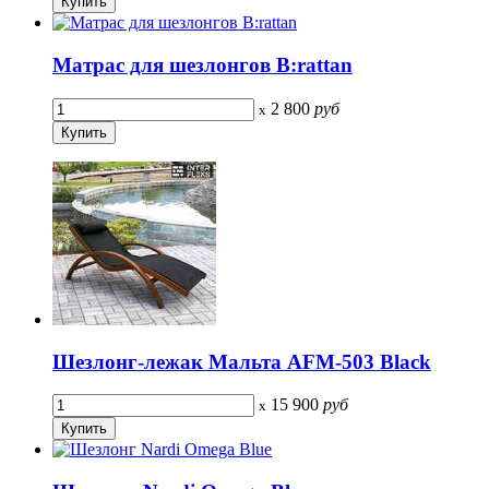
Матрас для шезлонгов B:rattan
2 800
руб
x
Шезлонг-лежак Мальта AFM-503 Black
15 900
руб
x