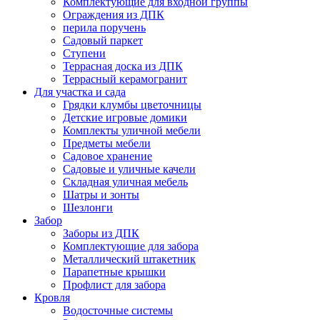
Комплектующие для входной группы
Ограждения из ДПК
перила поручень
Садовый паркет
Ступени
Террасная доска из ДПК
Террасный керамогранит
Для участка и сада
Грядки клумбы цветочницы
Детские игровые домики
Комплекты уличной мебели
Предметы мебели
Садовое хранение
Садовые и уличные качели
Складная уличная мебель
Шатры и зонты
Шезлонги
Забор
Заборы из ДПК
Комплектующие для забора
Металлический штакетник
Парапетные крышки
Профлист для забора
Кровля
Водосточные системы