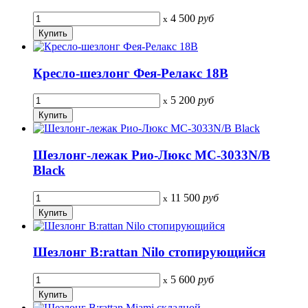
4 500
руб
x
Кресло-шезлонг Фея-Релакс 18B
5 200
руб
x
Шезлонг-лежак Рио-Люкс MC-3033N/B
Black
11 500
руб
x
Шезлонг B:rattan Nilo стопирующийся
5 600
руб
x