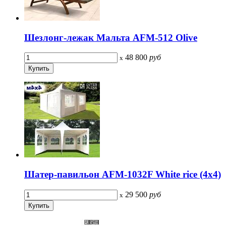
Шезлонг-лежак Мальта AFM-512 Olive
48 800
руб
x
Шатер-павильон AFM-1032F White rice (4х4)
29 500
руб
x