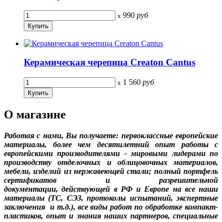
990
руб
x
Керамическая черепица Creaton Cantus
1 560
руб
x
О магазине
Работая c нами, Вы получаете: первоклассные европейские
материалы, более чем десятилетний опыт работы с
европейскими производителями - мировыми лидерами по
производству отделочных и облицовочных материалов,
мебели, изделий из нержавеющей стали;
полный портфель
сертификатов и разрешительной
документации,
действующей в РФ и Европе
на все наши
материалы
(ТС, СЭЗ, протоколы испытаний, экспертные
заключения и т.д.), в
се виды работ по обработке компакт-
пластиков, о
пыт и знания наших партнеров, специальные