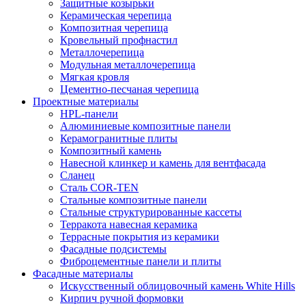
Защитные козырьки
Керамическая черепица
Композитная черепица
Кровельный профнастил
Металлочерепица
Модульная металлочерепица
Мягкая кровля
Цементно-песчаная черепица
Проектные материалы
HPL-панели
Алюминиевые композитные панели
Керамогранитные плиты
Композитный камень
Навесной клинкер и камень для вентфасада
Сланец
Сталь COR-TEN
Стальные композитные панели
Стальные структурированные кассеты
Терракота навесная керамика
Террасные покрытия из керамики
Фасадные подсистемы
Фиброцементные панели и плиты
Фасадные материалы
Искусственный облицовочный камень White Hills
Кирпич ручной формовки