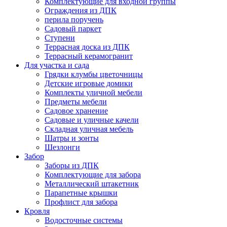
Комплектующие для входной группы
Ограждения из ДПК
перила поручень
Садовый паркет
Ступени
Террасная доска из ДПК
Террасный керамогранит
Для участка и сада
Грядки клумбы цветочницы
Детские игровые домики
Комплекты уличной мебели
Предметы мебели
Садовое хранение
Садовые и уличные качели
Складная уличная мебель
Шатры и зонты
Шезлонги
Забор
Заборы из ДПК
Комплектующие для забора
Металлический штакетник
Парапетные крышки
Профлист для забора
Кровля
Водосточные системы