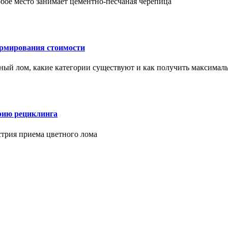
бое место занимает цементно-песчаная черепица
ормирования стоимости
ерный лом, какие категории существуют и как получить максима
рию рециклинга
стрия приема цветного лома