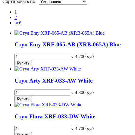
Сортировать по:
1
2
всё
Стул Emy XRF-065-AB (XRB-065A) Blue
3 200
руб
x
Стул Arty XRF-033-AW White
4 300
руб
x
Стул Flora XRF-033-DW White
3 700
руб
x