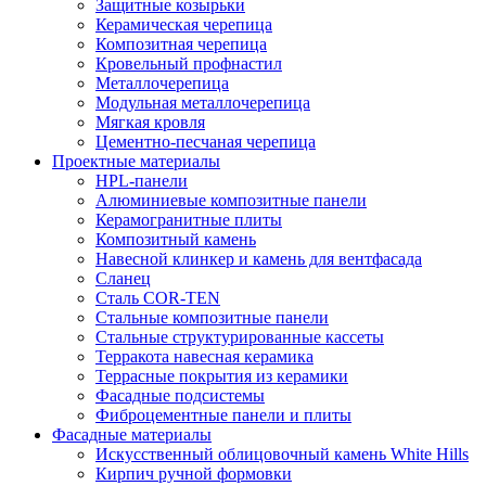
Защитные козырьки
Керамическая черепица
Композитная черепица
Кровельный профнастил
Металлочерепица
Модульная металлочерепица
Мягкая кровля
Цементно-песчаная черепица
Проектные материалы
HPL-панели
Алюминиевые композитные панели
Керамогранитные плиты
Композитный камень
Навесной клинкер и камень для вентфасада
Сланец
Сталь COR-TEN
Стальные композитные панели
Стальные структурированные кассеты
Терракота навесная керамика
Террасные покрытия из керамики
Фасадные подсистемы
Фиброцементные панели и плиты
Фасадные материалы
Искусственный облицовочный камень White Hills
Кирпич ручной формовки