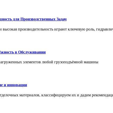
щность для Производственных Задач
и высокая производительность играют ключевую роль, гидравли
дёжность в Обслуживании
и нагруженных элементов любой грузоподъёмной машины
е и инновации
отделочных материалов, классифицируем их и дадим рекомендац