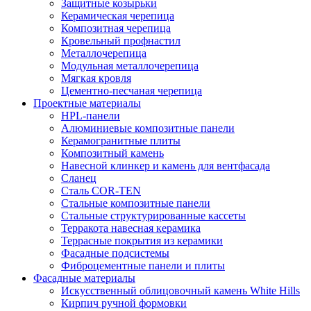
Защитные козырьки
Керамическая черепица
Композитная черепица
Кровельный профнастил
Металлочерепица
Модульная металлочерепица
Мягкая кровля
Цементно-песчаная черепица
Проектные материалы
HPL-панели
Алюминиевые композитные панели
Керамогранитные плиты
Композитный камень
Навесной клинкер и камень для вентфасада
Сланец
Сталь COR-TEN
Стальные композитные панели
Стальные структурированные кассеты
Терракота навесная керамика
Террасные покрытия из керамики
Фасадные подсистемы
Фиброцементные панели и плиты
Фасадные материалы
Искусственный облицовочный камень White Hills
Кирпич ручной формовки