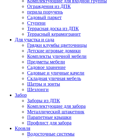
Комплектующие для входной группы
Ограждения из ДПК
перила поручень
Садовый паркет
Ступени
Террасная доска из ДПК
Террасный керамогранит
Для участка и сада
Грядки клумбы цветочницы
Детские игровые домики
Комплекты уличной мебели
Предметы мебели
Садовое хранение
Садовые и уличные качели
Складная уличная мебель
Шатры и зонты
Шезлонги
Забор
Заборы из ДПК
Комплектующие для забора
Металлический штакетник
Парапетные крышки
Профлист для забора
Кровля
Водосточные системы