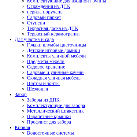
Комплектующие для входной группы
Ограждения из ДПК
перила поручень
Садовый паркет
Ступени
Террасная доска из ДПК
Террасный керамогранит
Для участка и сада
Грядки клумбы цветочницы
Детские игровые домики
Комплекты уличной мебели
Предметы мебели
Садовое хранение
Садовые и уличные качели
Складная уличная мебель
Шатры и зонты
Шезлонги
Забор
Заборы из ДПК
Комплектующие для забора
Металлический штакетник
Парапетные крышки
Профлист для забора
Кровля
Водосточные системы