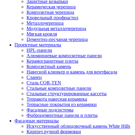
Защитные козырьки
Керамическая черепица
Композитная черепица
Кровельный профнастил
Металлочерепица
Модульная металлочерепица
Мягкая кровля
Цементно-песчаная черепица
Проектные материалы
HPL-панели
Алюминиевые композитные панели
Керамогранитные плиты
Композитный камень
Навесной клинкер и камень для вентфасада
Сланец
Сталь COR-TEN
Стальные композитные панели
Стальные структурированные кассеты
Терракота навесная керамика
Террасные покрытия из керамики
Фасадные подсистемы
Фиброцементные панели и плиты
Фасадные материалы
Искусственный облицовочный камень White Hills
Кирпич ручной формовки