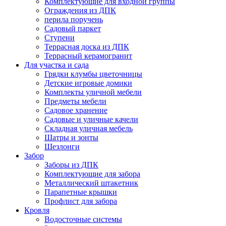
Комплектующие для входной группы
Ограждения из ДПК
перила поручень
Садовый паркет
Ступени
Террасная доска из ДПК
Террасный керамогранит
Для участка и сада
Грядки клумбы цветочницы
Детские игровые домики
Комплекты уличной мебели
Предметы мебели
Садовое хранение
Садовые и уличные качели
Складная уличная мебель
Шатры и зонты
Шезлонги
Забор
Заборы из ДПК
Комплектующие для забора
Металлический штакетник
Парапетные крышки
Профлист для забора
Кровля
Водосточные системы