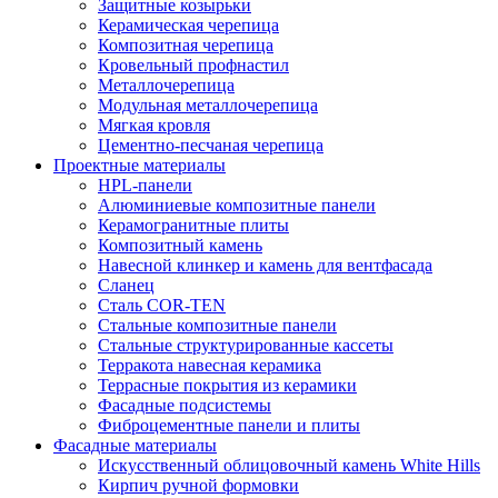
Защитные козырьки
Керамическая черепица
Композитная черепица
Кровельный профнастил
Металлочерепица
Модульная металлочерепица
Мягкая кровля
Цементно-песчаная черепица
Проектные материалы
HPL-панели
Алюминиевые композитные панели
Керамогранитные плиты
Композитный камень
Навесной клинкер и камень для вентфасада
Сланец
Сталь COR-TEN
Стальные композитные панели
Стальные структурированные кассеты
Терракота навесная керамика
Террасные покрытия из керамики
Фасадные подсистемы
Фиброцементные панели и плиты
Фасадные материалы
Искусственный облицовочный камень White Hills
Кирпич ручной формовки