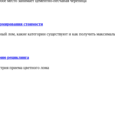
бое место занимает цементно-песчаная черепица
ормирования стоимости
ерный лом, какие категории существуют и как получить максима
рию рециклинга
стрия приема цветного лома