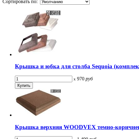
Сортировать по:
Крышка и юбка для столба Sequoia (комплек
970
руб
x
Крышка верхняя WOODVEX темно-коричне