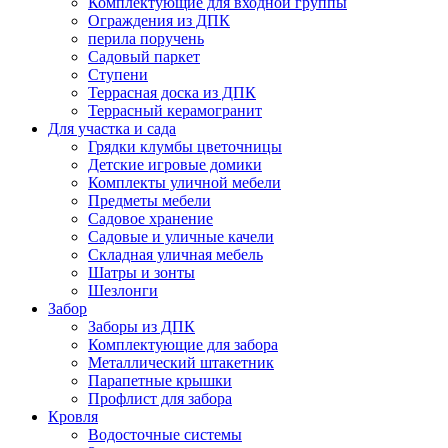
Комплектующие для входной группы
Ограждения из ДПК
перила поручень
Садовый паркет
Ступени
Террасная доска из ДПК
Террасный керамогранит
Для участка и сада
Грядки клумбы цветочницы
Детские игровые домики
Комплекты уличной мебели
Предметы мебели
Садовое хранение
Садовые и уличные качели
Складная уличная мебель
Шатры и зонты
Шезлонги
Забор
Заборы из ДПК
Комплектующие для забора
Металлический штакетник
Парапетные крышки
Профлист для забора
Кровля
Водосточные системы