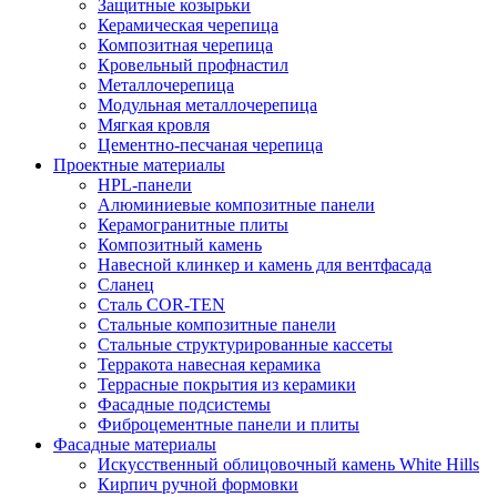
Защитные козырьки
Керамическая черепица
Композитная черепица
Кровельный профнастил
Металлочерепица
Модульная металлочерепица
Мягкая кровля
Цементно-песчаная черепица
Проектные материалы
HPL-панели
Алюминиевые композитные панели
Керамогранитные плиты
Композитный камень
Навесной клинкер и камень для вентфасада
Сланец
Сталь COR-TEN
Стальные композитные панели
Стальные структурированные кассеты
Терракота навесная керамика
Террасные покрытия из керамики
Фасадные подсистемы
Фиброцементные панели и плиты
Фасадные материалы
Искусственный облицовочный камень White Hills
Кирпич ручной формовки