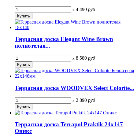
4 490
руб
x
Террасная доска Elegant Wine Brown
полнотелая...
8 580
руб
x
Террасная доска WOODVEX Select Colorite...
2 890
руб
x
Террасная доска Terrapol Praktik 24х147
Оникс