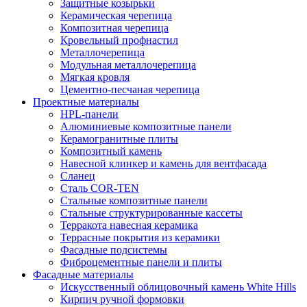
Защитные козырьки
Керамическая черепица
Композитная черепица
Кровельный профнастил
Металлочерепица
Модульная металлочерепица
Мягкая кровля
Цементно-песчаная черепица
Проектные материалы
HPL-панели
Алюминиевые композитные панели
Керамогранитные плиты
Композитный камень
Навесной клинкер и камень для вентфасада
Сланец
Сталь COR-TEN
Стальные композитные панели
Стальные структурированные кассеты
Терракота навесная керамика
Террасные покрытия из керамики
Фасадные подсистемы
Фиброцементные панели и плиты
Фасадные материалы
Искусственный облицовочный камень White Hills
Кирпич ручной формовки