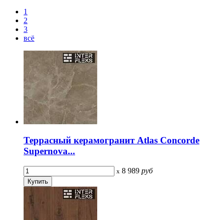
1
2
3
всё
Террасный керамогранит Atlas Concorde
Supernova...
8 989
руб
x