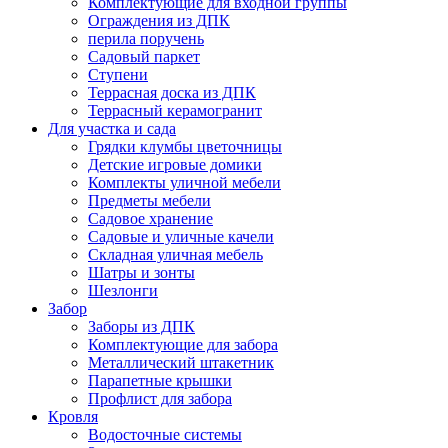
Комплектующие для входной группы
Ограждения из ДПК
перила поручень
Садовый паркет
Ступени
Террасная доска из ДПК
Террасный керамогранит
Для участка и сада
Грядки клумбы цветочницы
Детские игровые домики
Комплекты уличной мебели
Предметы мебели
Садовое хранение
Садовые и уличные качели
Складная уличная мебель
Шатры и зонты
Шезлонги
Забор
Заборы из ДПК
Комплектующие для забора
Металлический штакетник
Парапетные крышки
Профлист для забора
Кровля
Водосточные системы