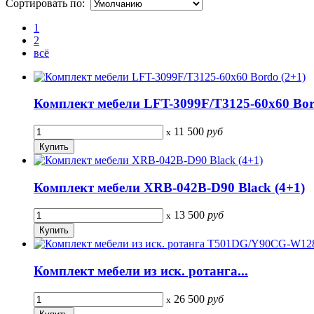
Сортировать по:
1
2
всё
Комплект мебели LFT-3099F/T3125-60x60 Bor
11 500
руб
x
Комплект мебели XRB-042B-D90 Black (4+1)
13 500
руб
x
Комплект мебели из иск. ротанга...
26 500
руб
x