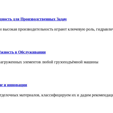
щность для Производственных Задач
и высокая производительность играют ключевую роль, гидравли
дёжность в Обслуживании
и нагруженных элементов любой грузоподъёмной машины
е и инновации
отделочных материалов, классифицируем их и дадим рекомендац