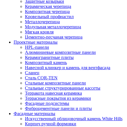
Защитные козырьки
Керамическая черепица
Композитная черепица
Кровельный профнастил
Металлочерепица
Модульная металлочерепица
Мягкая кровля
Цементно-песчаная черепица
Проектные материалы
HPL-панели
Алюминиевые композитные панели
Керамогранитные плиты
Композитный камень
Навесной клинкер и камень для вентфасада
Сланец
Сталь COR-TEN
Стальные композитные панели
Стальные структурированные кассеты
Терракота навесная керамика
Террасные покрытия из керамики
Фасадные подсистемы
Фиброцементные панели и плиты
Фасадные материалы
Искусственный облицовочный камень White Hills
Кирпич ручной формовки