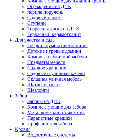
Комплектующие для входной группы
Ограждения из ДПК
перила поручень
Садовый паркет
Ступени
Террасная доска из ДПК
Террасный керамогранит
Для участка и сада
Грядки клумбы цветочницы
Детские игровые домики
Комплекты уличной мебели
Предметы мебели
Садовое хранение
Садовые и уличные качели
Складная уличная мебель
Шатры и зонты
Шезлонги
Забор
Заборы из ДПК
Комплектующие для забора
Металлический штакетник
Парапетные крышки
Профлист для забора
Кровля
Водосточные системы