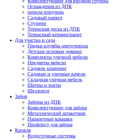
Комплектующие для входной группы
Ограждения из ДПК
перила поручень
Садовый паркет
Ступени
Террасная доска из ДПК
Террасный керамогранит
Для участка и сада
Грядки клумбы цветочницы
Детские игровые домики
Комплекты уличной мебели
Предметы мебели
Садовое хранение
Садовые и уличные качели
Складная уличная мебель
Шатры и зонты
Шезлонги
Забор
Заборы из ДПК
Комплектующие для забора
Металлический штакетник
Парапетные крышки
Профлист для забора
Кровля
Водосточные системы