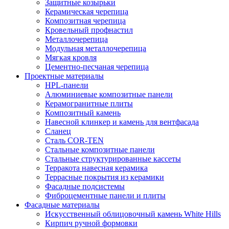
Защитные козырьки
Керамическая черепица
Композитная черепица
Кровельный профнастил
Металлочерепица
Модульная металлочерепица
Мягкая кровля
Цементно-песчаная черепица
Проектные материалы
HPL-панели
Алюминиевые композитные панели
Керамогранитные плиты
Композитный камень
Навесной клинкер и камень для вентфасада
Сланец
Сталь COR-TEN
Стальные композитные панели
Стальные структурированные кассеты
Терракота навесная керамика
Террасные покрытия из керамики
Фасадные подсистемы
Фиброцементные панели и плиты
Фасадные материалы
Искусственный облицовочный камень White Hills
Кирпич ручной формовки