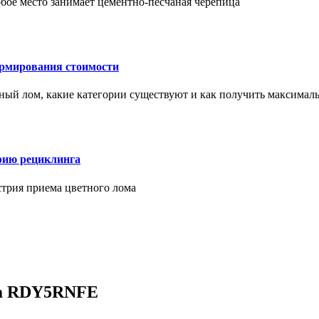
бое место занимает цементно-песчаная черепица
ормирования стоимости
ерный лом, какие категории существуют и как получить максима
рию рециклинга
стрия приема цветного лома
tem RDY5RNFE