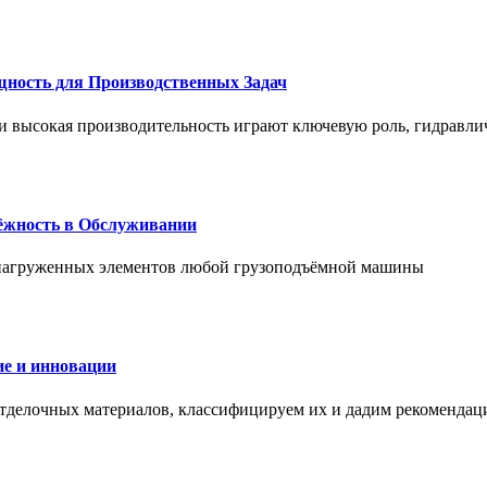
щность для Производственных Задач
и высокая производительность играют ключевую роль, гидравли
дёжность в Обслуживании
и нагруженных элементов любой грузоподъёмной машины
е и инновации
отделочных материалов, классифицируем их и дадим рекомендац