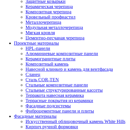
Защитные козырьки
Керамическая черепица
Композитная черепица
Кровельный профнастил
Металлочерепица
Модульная металлочерепица
Мягкая кровля
Цементно-песчаная черепица
Проектные материалы
HPL-панели
Алюминиевые композитные панели
Керамогранитные плиты
Композитный камень
Навесной клинкер и камень для вентфасада
Сланец
Сталь COR-TEN
Стальные композитные панели
Стальные структурированные кассеты
Терракота навесная керамика
Террасные покрытия из керамики
Фасадные подсистемы
Фиброцементные панели и плиты
Фасадные материалы
Искусственный облицовочный камень White Hills
Кирпич ручной формовки