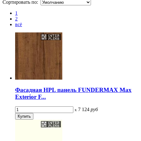
Сортировать по:
1
2
всё
Фасадная HPL панель FUNDERMAX Max
Exterior F...
7 124
руб
x