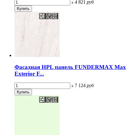
4 821
руб
x
Фасадная HPL панель FUNDERMAX Max
Exterior F...
7 124
руб
x