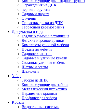
Комплектующие для входной группы
Ограждения из ДПК
перила поручень
Садовый паркет
Ступени
Террасная доска из ДПК
Террасный керамогранит
Для участка и сада
Грядки клумбы цветочницы
Детские игровые домики
Комплекты уличной мебели
Предметы мебели
Садовое хранение
Садовые и уличные качели
Складная уличная мебель
Шатры и зонты
Шезлонги
Забор
Заборы из ДПК
Комплектующие для забора
Металлический штакетник
Парапетные крышки
Профлист для забора
Кровля
Водосточные системы