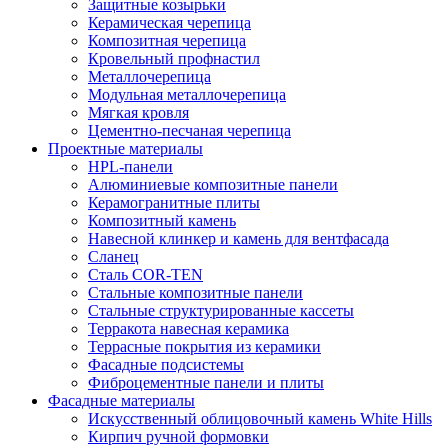
Защитные козырьки
Керамическая черепица
Композитная черепица
Кровельный профнастил
Металлочерепица
Модульная металлочерепица
Мягкая кровля
Цементно-песчаная черепица
Проектные материалы
HPL-панели
Алюминиевые композитные панели
Керамогранитные плиты
Композитный камень
Навесной клинкер и камень для вентфасада
Сланец
Сталь COR-TEN
Стальные композитные панели
Стальные структурированные кассеты
Терракота навесная керамика
Террасные покрытия из керамики
Фасадные подсистемы
Фиброцементные панели и плиты
Фасадные материалы
Искусственный облицовочный камень White Hills
Кирпич ручной формовки