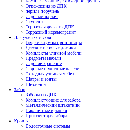
Комплектующие для входной группы
Ограждения из ДПК
перила поручень
Садовый паркет
Ступени
Террасная доска из ДПК
Террасный керамогранит
Для участка и сада
Грядки клумбы цветочницы
Детские игровые домики
Комплекты уличной мебели
Предметы мебели
Садовое хранение
Садовые и уличные качели
Складная уличная мебель
Шатры и зонты
Шезлонги
Забор
Заборы из ДПК
Комплектующие для забора
Металлический штакетник
Парапетные крышки
Профлист для забора
Кровля
Водосточные системы