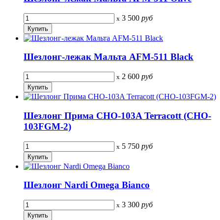
3 500
руб
x
Шезлонг-лежак Мальта AFM-511 Black
2 600
руб
x
Шезлонг Прима CHO-103A Terracott (CHO-
103FGM-2)
5 750
руб
x
Шезлонг Nardi Omega Bianco
3 300
руб
x