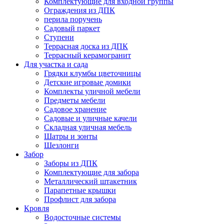
Комплектующие для входной группы
Ограждения из ДПК
перила поручень
Садовый паркет
Ступени
Террасная доска из ДПК
Террасный керамогранит
Для участка и сада
Грядки клумбы цветочницы
Детские игровые домики
Комплекты уличной мебели
Предметы мебели
Садовое хранение
Садовые и уличные качели
Складная уличная мебель
Шатры и зонты
Шезлонги
Забор
Заборы из ДПК
Комплектующие для забора
Металлический штакетник
Парапетные крышки
Профлист для забора
Кровля
Водосточные системы