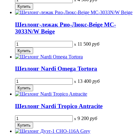
Шезлонг-лежак Рио-Люкс-Beige MC-
3033N/W Beige
11 500
руб
x
Шезлонг Nardi Omega Tortora
13 400
руб
x
Шезлонг Nardi Tropico Antracite
9 200
руб
x