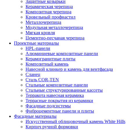
Защитные козырьки
Керамическая черепица
Композитная черепица
Кровельный профнастил
Металлочерепица
Модульная металлочерепица
Мягкая кровля
Цементно-песчаная черепица
Проектные материалы
HPL-панели
Алюминиевые композитные панели
Керамогранитные плиты
Композитный камень
Навесной клинкер и камень для вентфасада
Сланец
Сталь COR-TEN
Стальные композитные панели
Стальные структурированные кассеты
Терракота навесная керамика
Террасные покрытия из керамики
Фасадные подсистемы
Фиброцементные панели и плиты
Фасадные материалы
Искусственный облицовочный камень White Hills
Кирпич ручной формовки