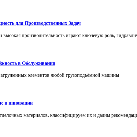
щность для Производственных Задач
и высокая производительность играют ключевую роль, гидравли
дёжность в Обслуживании
и нагруженных элементов любой грузоподъёмной машины
е и инновации
отделочных материалов, классифицируем их и дадим рекомендац