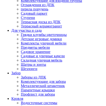
Комплектующие для входной группы
Ограждения из ДПК
перила поручень
Садовый паркет
Ступени
Террасная доска из ДПК
Террасный керамогранит
Для участка и сада
Грядки клумбы цветочницы
Детские игровые домики
Комплекты уличной мебели
Предметы мебели
Садовое хранение
Садовые и уличные качели
Складная уличная мебель
Шатры и зонты
Шезлонги
Забор
Заборы из ДПК
Комплектующие для забора
Металлический штакетник
Парапетные крышки
Профлист для забора
Кровля
Водосточные системы