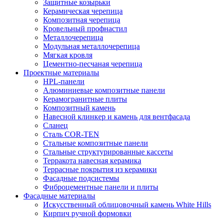
Защитные козырьки
Керамическая черепица
Композитная черепица
Кровельный профнастил
Металлочерепица
Модульная металлочерепица
Мягкая кровля
Цементно-песчаная черепица
Проектные материалы
HPL-панели
Алюминиевые композитные панели
Керамогранитные плиты
Композитный камень
Навесной клинкер и камень для вентфасада
Сланец
Сталь COR-TEN
Стальные композитные панели
Стальные структурированные кассеты
Терракота навесная керамика
Террасные покрытия из керамики
Фасадные подсистемы
Фиброцементные панели и плиты
Фасадные материалы
Искусственный облицовочный камень White Hills
Кирпич ручной формовки