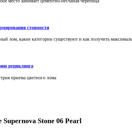
бое место занимает цементно-песчаная черепица
ормирования стоимости
ерный лом, какие категории существуют и как получить максима
рию рециклинга
стрия приема цветного лома
Supernova Stone 06 Pearl