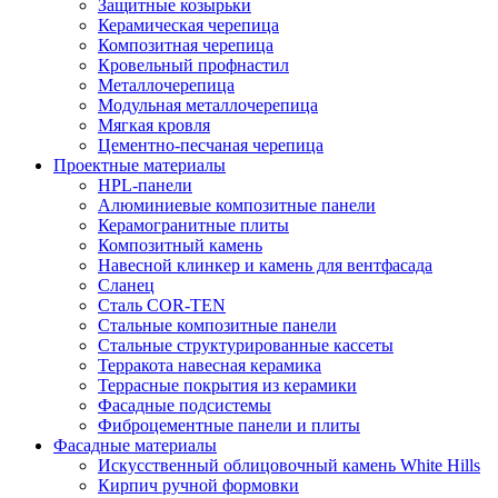
Защитные козырьки
Керамическая черепица
Композитная черепица
Кровельный профнастил
Металлочерепица
Модульная металлочерепица
Мягкая кровля
Цементно-песчаная черепица
Проектные материалы
HPL-панели
Алюминиевые композитные панели
Керамогранитные плиты
Композитный камень
Навесной клинкер и камень для вентфасада
Сланец
Сталь COR-TEN
Стальные композитные панели
Стальные структурированные кассеты
Терракота навесная керамика
Террасные покрытия из керамики
Фасадные подсистемы
Фиброцементные панели и плиты
Фасадные материалы
Искусственный облицовочный камень White Hills
Кирпич ручной формовки