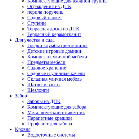
Комплектующие для входной группы
Ограждения из ДПК
перила поручень
Садовый паркет
Ступени
Террасная доска из ДПК
Террасный керамогранит
Для участка и сада
Грядки клумбы цветочницы
Детские игровые домики
Комплекты уличной мебели
Предметы мебели
Садовое хранение
Садовые и уличные качели
Складная уличная мебель
Шатры и зонты
Шезлонги
Забор
Заборы из ДПК
Комплектующие для забора
Металлический штакетник
Парапетные крышки
Профлист для забора
Кровля
Водосточные системы