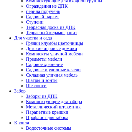
Комплектующие для входной группы
Ограждения из ДПК
перила поручень
Садовый паркет
Ступени
Террасная доска из ДПК
Террасный керамогранит
Для участка и сада
Грядки клумбы цветочницы
Детские игровые домики
Комплекты уличной мебели
Предметы мебели
Садовое хранение
Садовые и уличные качели
Складная уличная мебель
Шатры и зонты
Шезлонги
Забор
Заборы из ДПК
Комплектующие для забора
Металлический штакетник
Парапетные крышки
Профлист для забора
Кровля
Водосточные системы