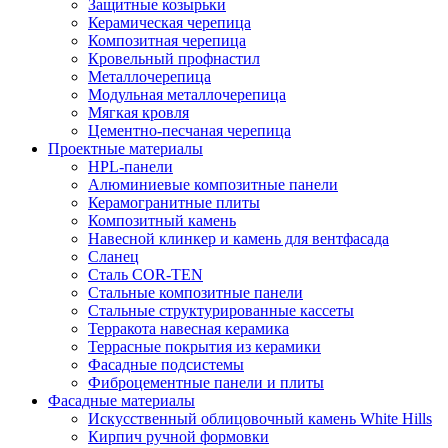
Защитные козырьки
Керамическая черепица
Композитная черепица
Кровельный профнастил
Металлочерепица
Модульная металлочерепица
Мягкая кровля
Цементно-песчаная черепица
Проектные материалы
HPL-панели
Алюминиевые композитные панели
Керамогранитные плиты
Композитный камень
Навесной клинкер и камень для вентфасада
Сланец
Сталь COR-TEN
Стальные композитные панели
Стальные структурированные кассеты
Терракота навесная керамика
Террасные покрытия из керамики
Фасадные подсистемы
Фиброцементные панели и плиты
Фасадные материалы
Искусственный облицовочный камень White Hills
Кирпич ручной формовки