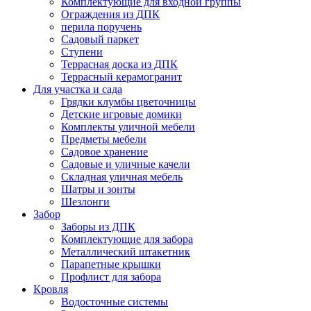
Комплектующие для входной группы
Ограждения из ДПК
перила поручень
Садовый паркет
Ступени
Террасная доска из ДПК
Террасный керамогранит
Для участка и сада
Грядки клумбы цветочницы
Детские игровые домики
Комплекты уличной мебели
Предметы мебели
Садовое хранение
Садовые и уличные качели
Складная уличная мебель
Шатры и зонты
Шезлонги
Забор
Заборы из ДПК
Комплектующие для забора
Металлический штакетник
Парапетные крышки
Профлист для забора
Кровля
Водосточные системы