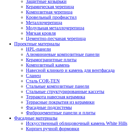
Защитные козырьки
Керамическая черепица
Композитная черепица
Кровельный профнастил
Металлочерепица
Модульная металлочерепица
Мягкая кровля
Цементно-песчаная черепица
Проектные материалы
HPL-панели
Алюминиевые композитные панели
Керамогранитные плиты
Композитный камень
Навесной клинкер и камень для вентфасада
Сланец
Сталь COR-TEN
Стальные композитные панели
Стальные структурированные кассеты
Терракота навесная керамика
Террасные покрытия из керамики
Фасадные подсистемы
Фиброцементные панели и плиты
Фасадные материалы
Искусственный облицовочный камень White Hills
Кирпич ручной формовки