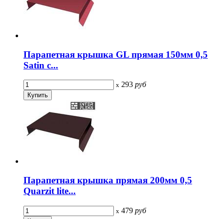
Парапетная крышка GL прямая 150мм 0,5
Satin с...
293
руб
x
Парапетная крышка прямая 200мм 0,5
Quarzit lite...
479
руб
x