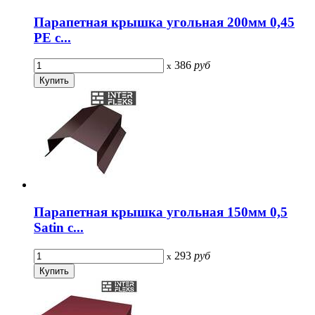
Парапетная крышка угольная 200мм 0,45
PE с...
386
руб
x
Парапетная крышка угольная 150мм 0,5
Satin с...
293
руб
x