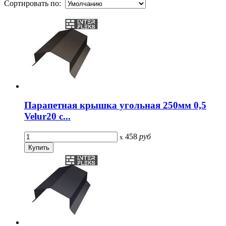
Сортировать по:
Парапетная крышка угольная 250мм 0,5
Velur20 с...
458
руб
x