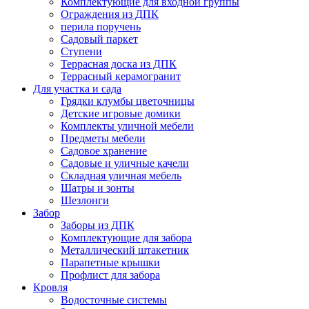
Комплектующие для входной группы
Ограждения из ДПК
перила поручень
Садовый паркет
Ступени
Террасная доска из ДПК
Террасный керамогранит
Для участка и сада
Грядки клумбы цветочницы
Детские игровые домики
Комплекты уличной мебели
Предметы мебели
Садовое хранение
Садовые и уличные качели
Складная уличная мебель
Шатры и зонты
Шезлонги
Забор
Заборы из ДПК
Комплектующие для забора
Металлический штакетник
Парапетные крышки
Профлист для забора
Кровля
Водосточные системы