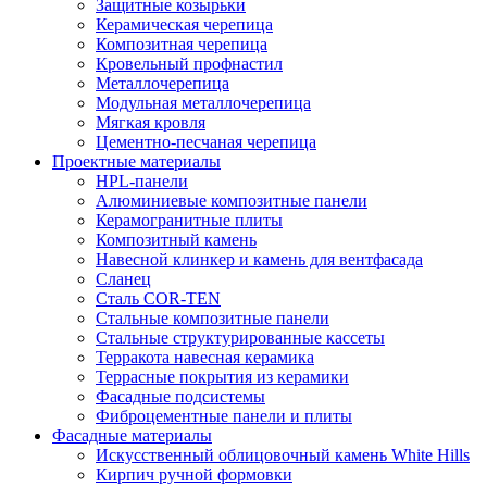
Защитные козырьки
Керамическая черепица
Композитная черепица
Кровельный профнастил
Металлочерепица
Модульная металлочерепица
Мягкая кровля
Цементно-песчаная черепица
Проектные материалы
HPL-панели
Алюминиевые композитные панели
Керамогранитные плиты
Композитный камень
Навесной клинкер и камень для вентфасада
Сланец
Сталь COR-TEN
Стальные композитные панели
Стальные структурированные кассеты
Терракота навесная керамика
Террасные покрытия из керамики
Фасадные подсистемы
Фиброцементные панели и плиты
Фасадные материалы
Искусственный облицовочный камень White Hills
Кирпич ручной формовки