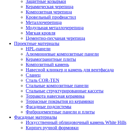
Защитные козырьки
Керамическая черепица
Композитная черепица
Кровельный профнастил
Металлочерепица
Модульная металлочерепица
Мягкая кровля
Цементно-песчаная черепица
Проектные материалы
HPL-панели
Алюминиевые композитные панели
Керамогранитные плиты
Композитный камень
Навесной клинкер и камень для вентфасада
Сланец
Сталь COR-TEN
Стальные композитные панели
Стальные структурированные кассеты
Терракота навесная керамика
Террасные покрытия из керамики
Фасадные подсистемы
Фиброцементные панели и плиты
Фасадные материалы
Искусственный облицовочный камень White Hills
Кирпич ручной формовки