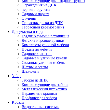
Комплектующие для входной группы
Ограждения из ДПК
перила поручень
Садовый паркет
Ступени
Террасная доска из ДПК
Террасный керамогранит
Для участка и сада
Грядки клумбы цветочницы
Детские игровые домики
Комплекты уличной мебели
Предметы мебели
Садовое хранение
Садовые и уличные качели
Складная уличная мебель
Шатры и зонты
Шезлонги
Забор
Заборы из ДПК
Комплектующие для забора
Металлический штакетник
Парапетные крышки
Профлист для забора
Кровля
Водосточные системы