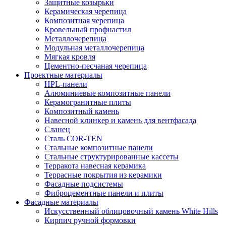
Защитные козырьки
Керамическая черепица
Композитная черепица
Кровельный профнастил
Металлочерепица
Модульная металлочерепица
Мягкая кровля
Цементно-песчаная черепица
Проектные материалы
HPL-панели
Алюминиевые композитные панели
Керамогранитные плиты
Композитный камень
Навесной клинкер и камень для вентфасада
Сланец
Сталь COR-TEN
Стальные композитные панели
Стальные структурированные кассеты
Терракота навесная керамика
Террасные покрытия из керамики
Фасадные подсистемы
Фиброцементные панели и плиты
Фасадные материалы
Искусственный облицовочный камень White Hills
Кирпич ручной формовки