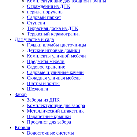
Комплектующие для входной группы
Ограждения из ДПК
перила поручень
Садовый паркет
Ступени
Террасная доска из ДПК
Террасный керамогранит
Для участка и сада
Грядки клумбы цветочницы
Детские игровые домики
Комплекты уличной мебели
Предметы мебели
Садовое хранение
Садовые и уличные качели
Складная уличная мебель
Шатры и зонты
Шезлонги
Забор
Заборы из ДПК
Комплектующие для забора
Металлический штакетник
Парапетные крышки
Профлист для забора
Кровля
Водосточные системы