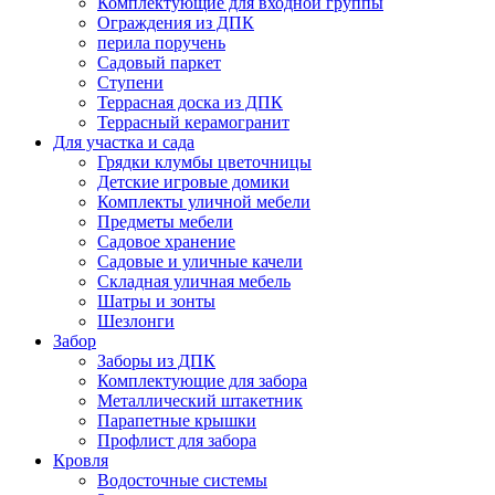
Комплектующие для входной группы
Ограждения из ДПК
перила поручень
Садовый паркет
Ступени
Террасная доска из ДПК
Террасный керамогранит
Для участка и сада
Грядки клумбы цветочницы
Детские игровые домики
Комплекты уличной мебели
Предметы мебели
Садовое хранение
Садовые и уличные качели
Складная уличная мебель
Шатры и зонты
Шезлонги
Забор
Заборы из ДПК
Комплектующие для забора
Металлический штакетник
Парапетные крышки
Профлист для забора
Кровля
Водосточные системы