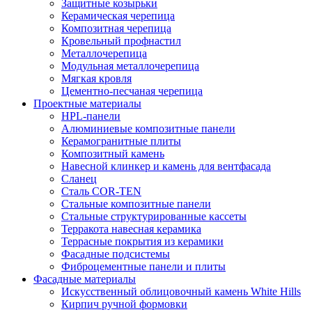
Защитные козырьки
Керамическая черепица
Композитная черепица
Кровельный профнастил
Металлочерепица
Модульная металлочерепица
Мягкая кровля
Цементно-песчаная черепица
Проектные материалы
HPL-панели
Алюминиевые композитные панели
Керамогранитные плиты
Композитный камень
Навесной клинкер и камень для вентфасада
Сланец
Сталь COR-TEN
Стальные композитные панели
Стальные структурированные кассеты
Терракота навесная керамика
Террасные покрытия из керамики
Фасадные подсистемы
Фиброцементные панели и плиты
Фасадные материалы
Искусственный облицовочный камень White Hills
Кирпич ручной формовки