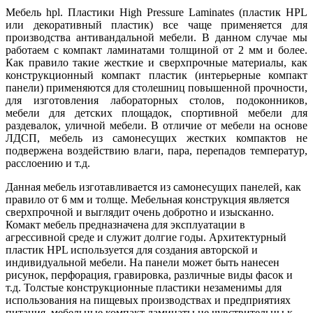
Мебель hpl. Пластики High Pressure Laminates (пластик HPL
или декоративный пластик) все чаще применяется для
производства антивандальной мебели. В данном случае мы
работаем с компакт ламинатами толщиной от 2 мм и более.
Как правило такие жесткие и сверхпрочные материалы, как
конструкционный компакт пластик (интерьерные компакт
панели) применяются для столешниц повышенной прочности,
для изготовления лабораторных столов, подоконников,
мебели для детских площадок, спортивной мебели для
раздевалок, уличной мебели. В отличие от мебели на основе
ЛДСП, мебель из самонесущих жестких компактов не
подвержена воздействию влаги, пара, перепадов температур,
расслоению и т.д.
Данная мебель изготавливается из самонесущих панелей, как
правило от 6 мм и толще. Мебельная конструкция является
сверхпрочной и выглядит очень добротно и изысканно.
Комакт мебель предназначена для эксплуатации в
агрессивной среде и служит долгие годы. Архитектурный
пластик HPL используется для создания авторской и
индивидуальной мебели. На панели может быть нанесен
рисунок, перфорация, гравировка, различные виды фасок и
т.д. Толстые конструкционные пластики незаменимы для
использования на пищевых производствах и предприятиях
питания, мебельные компакт ламинаты не чувствительны к