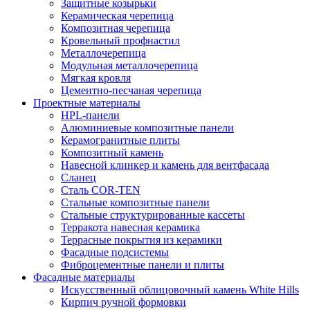
Защитные козырьки
Керамическая черепица
Композитная черепица
Кровельный профнастил
Металлочерепица
Модульная металлочерепица
Мягкая кровля
Цементно-песчаная черепица
Проектные материалы
HPL-панели
Алюминиевые композитные панели
Керамогранитные плиты
Композитный камень
Навесной клинкер и камень для вентфасада
Сланец
Сталь COR-TEN
Стальные композитные панели
Стальные структурированные кассеты
Терракота навесная керамика
Террасные покрытия из керамики
Фасадные подсистемы
Фиброцементные панели и плиты
Фасадные материалы
Искусственный облицовочный камень White Hills
Кирпич ручной формовки