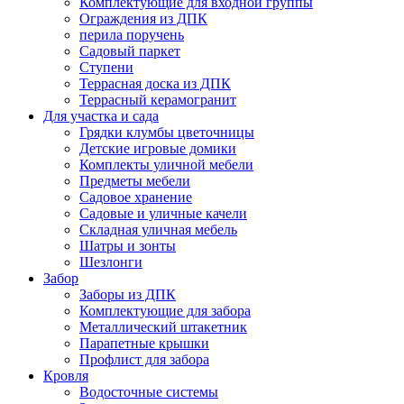
Комплектующие для входной группы
Ограждения из ДПК
перила поручень
Садовый паркет
Ступени
Террасная доска из ДПК
Террасный керамогранит
Для участка и сада
Грядки клумбы цветочницы
Детские игровые домики
Комплекты уличной мебели
Предметы мебели
Садовое хранение
Садовые и уличные качели
Складная уличная мебель
Шатры и зонты
Шезлонги
Забор
Заборы из ДПК
Комплектующие для забора
Металлический штакетник
Парапетные крышки
Профлист для забора
Кровля
Водосточные системы