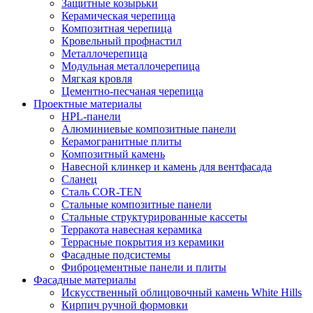
Защитные козырьки
Керамическая черепица
Композитная черепица
Кровельный профнастил
Металлочерепица
Модульная металлочерепица
Мягкая кровля
Цементно-песчаная черепица
Проектные материалы
HPL-панели
Алюминиевые композитные панели
Керамогранитные плиты
Композитный камень
Навесной клинкер и камень для вентфасада
Сланец
Сталь COR-TEN
Стальные композитные панели
Стальные структурированные кассеты
Терракота навесная керамика
Террасные покрытия из керамики
Фасадные подсистемы
Фиброцементные панели и плиты
Фасадные материалы
Искусственный облицовочный камень White Hills
Кирпич ручной формовки