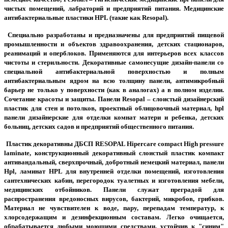
чистых помещений, лабраторий и предприятий питания. Медицинские
антибактериальные пластики HPL (такие как Resopal).
Специально разработаны и предназначены для предприятий пищевой
промышленности и объектов здравоохранения, детских стационаров,
реанимаций и оперблоков. Применяются для интерьеров всех классов
чистоты и стерильности. Декоративные самонесущие дизайн-панели со
специальной антибактериальной поверхностью и полным
антибактериальным ядром на всю толщину панели, антимикробный
барьер не только у поверхности (как в аналогах) а в полном изделии.
Сочетание красоты и защиты. Панели Resopal – слоистый дизайнерский
пластик для стен и потолков, проектный облицовочный материал, hpl
панели дизайнерские для отделки комнат матери и ребенка, детских
больниц, детских садов и предприятий общественного питания.
Пластик декоративны ДБСП RESOPAL Hipercare compact High pressure
laminate, конструкционный декоративный слоистый пластик компакт
антивандальный, сверхпрочный, добротный немецкий материал, панели
Hpl, ламинат HPL для внутренней отделки помещений, изготовления
сантехнических кабин, перегородок туалетных и изготовления мебели,
медицинских отбойников. Панели служат преградой для
распространения вредоносных вирусов, бактерий, микробов, грибков.
Материал не чувствителен к воде, пару, перепадам температур, к
хлорсодержащим и дезинфекционным составам. Легко очищается,
обрабатывается любыми моющими средствами, устойчив к "синим"