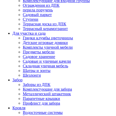
Комплектующие для входной группы
Ограждения из ДПК
перила поручень
Садовый паркет
Ступени
Террасная доска из ДПК
Террасный керамогранит
Для участка и сада
Грядки клумбы цветочницы
Детские игровые домики
Комплекты уличной мебели
Предметы мебели
Садовое хранение
Садовые и уличные качели
Складная уличная мебель
Шатры и зонты
Шезлонги
Забор
Заборы из ДПК
Комплектующие для забора
Металлический штакетник
Парапетные крышки
Профлист для забора
Кровля
Водосточные системы