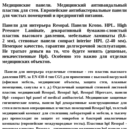
Медицинские панели. Медицинский антивандальный
пластик для стен. Европейские антибактериальные панели
для чистых помещений и предприятий питания.
Панели для интерьера
Resopal
. Панели
Krono
.
HPL
. High
Pressure Laminate, декоративный бумажно-слоистый
пластик высокого давления, мебельные ламинаты (0,6-
2 мм), стеновые панели compact interior HPL (2-40 мм).
Немецкое качество, гарантии долгосрочной эксплуатации.
Не тратьте деньги на то, что будете менять (дешевые,
некачественные
Hpl
). Особенно это важно для отделки
медицинских объектов.
Панели для интерьера отделочные стеновые - это пластик высокого
давления HPL за EN 438-4 тип CGS для применения с высокой нагрузкой
(офисная мебель, медицинские объекты, защита стен, влажные
помещения, санузлы и т. д.) Отделочный защитный стеновой листовой
пластик медицинский Resopal, Resopal hpl, Resopal Hipercare, панели
Hpl- compact hpl panel of medical antibacterial. Медицинские защитные
гигиенические плиты, панели hpl декоративные конструкционные для
стен и потолков операционных и чистых помещений Resopal hpl, толстый
медицинский компакт для столешниц лабораторий и мебели, в тысячу
раз превосходит по защите от микробов и бактерий аналогичные
компакты (европейские международные тесты). Пластики hpl Resopal -
немецкое качество, Резопал – гигиенические медицинские hpl панели для