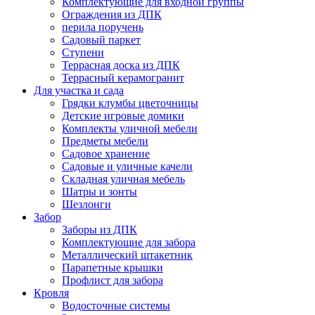
Комплектующие для входной группы
Ограждения из ДПК
перила поручень
Садовый паркет
Ступени
Террасная доска из ДПК
Террасный керамогранит
Для участка и сада
Грядки клумбы цветочницы
Детские игровые домики
Комплекты уличной мебели
Предметы мебели
Садовое хранение
Садовые и уличные качели
Складная уличная мебель
Шатры и зонты
Шезлонги
Забор
Заборы из ДПК
Комплектующие для забора
Металлический штакетник
Парапетные крышки
Профлист для забора
Кровля
Водосточные системы