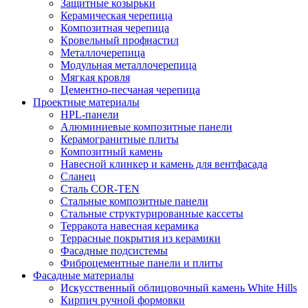
Защитные козырьки
Керамическая черепица
Композитная черепица
Кровельный профнастил
Металлочерепица
Модульная металлочерепица
Мягкая кровля
Цементно-песчаная черепица
Проектные материалы
HPL-панели
Алюминиевые композитные панели
Керамогранитные плиты
Композитный камень
Навесной клинкер и камень для вентфасада
Сланец
Сталь COR-TEN
Стальные композитные панели
Стальные структурированные кассеты
Терракота навесная керамика
Террасные покрытия из керамики
Фасадные подсистемы
Фиброцементные панели и плиты
Фасадные материалы
Искусственный облицовочный камень White Hills
Кирпич ручной формовки