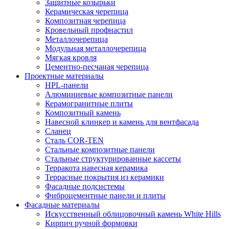
Защитные козырьки
Керамическая черепица
Композитная черепица
Кровельный профнастил
Металлочерепица
Модульная металлочерепица
Мягкая кровля
Цементно-песчаная черепица
Проектные материалы
HPL-панели
Алюминиевые композитные панели
Керамогранитные плиты
Композитный камень
Навесной клинкер и камень для вентфасада
Сланец
Сталь COR-TEN
Стальные композитные панели
Стальные структурированные кассеты
Терракота навесная керамика
Террасные покрытия из керамики
Фасадные подсистемы
Фиброцементные панели и плиты
Фасадные материалы
Искусственный облицовочный камень White Hills
Кирпич ручной формовки