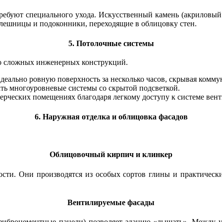
ребуют специального ухода. Искусственный камень (акриловый 
олешницы и подоконники, переходящие в облицовку стен.
5. Потолочные системы
до сложных инженерных конструкций.
деально ровную поверхность за несколько часов, скрывая комму
ть многоуровневые системы со скрытой подсветкой.
мерческих помещениях благодаря легкому доступу к системе вен
6. Наружная отделка и облицовка фасадов
Облицовочный кирпич и клинкер
ти. Они производятся из особых сортов глины и практически
Вентилируемые фасады
 фиброцементные панели) позволяет зданию «дышать». Между у