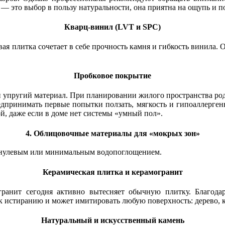
 — это выбор в пользу натуральности, она приятна на ощупь и п
Кварц-винил (LVT и SPC)
я плитка сочетает в себе прочность камня и гибкость винила. О
Пробковое покрытие
и упругий материал. При планировании жилого пространства род
редпринимать первые попытки ползать, мягкость и гипоаллерге
ой, даже если в доме нет системы «умный пол».
4. Облицовочные материалы для «мокрых зон»
с нулевым или минимальным водопоглощением.
Керамическая плитка и керамогранит
ранит сегодня активно вытесняет обычную плитку. Благодар
к истиранию и может имитировать любую поверхность: дерево, к
Натуральный и искусственный камень