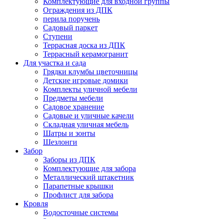
Комплектующие для входной группы
Ограждения из ДПК
перила поручень
Садовый паркет
Ступени
Террасная доска из ДПК
Террасный керамогранит
Для участка и сада
Грядки клумбы цветочницы
Детские игровые домики
Комплекты уличной мебели
Предметы мебели
Садовое хранение
Садовые и уличные качели
Складная уличная мебель
Шатры и зонты
Шезлонги
Забор
Заборы из ДПК
Комплектующие для забора
Металлический штакетник
Парапетные крышки
Профлист для забора
Кровля
Водосточные системы