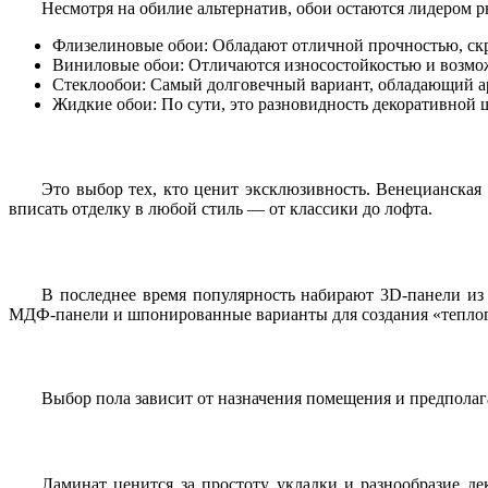
Несмотря на обилие альтернатив, обои остаются лидером 
Флизелиновые обои: Обладают отличной прочностью, скр
Виниловые обои: Отличаются износостойкостью и возмож
Стеклообои: Самый долговечный вариант, обладающий 
Жидкие обои: По сути, это разновидность декоративной 
Это выбор тех, кто ценит эксклюзивность. Венецианская
вписать отделку в любой стиль — от классики до лофта.
В последнее время популярность набирают 3D-панели из 
МДФ-панели и шпонированные варианты для создания «теплого
Выбор пола зависит от назначения помещения и предполаг
Ламинат ценится за простоту укладки и разнообразие д