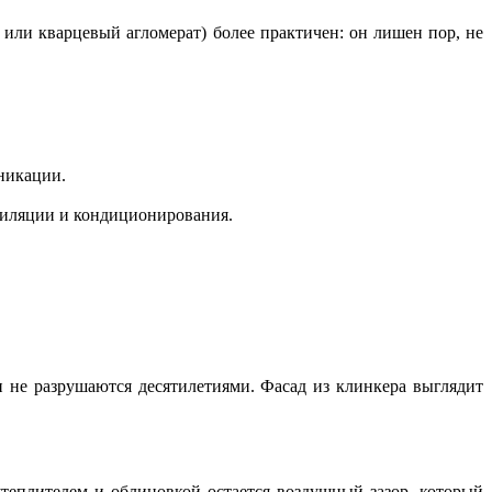
или кварцевый агломерат) более практичен: он лишен пор, не
никации.
тиляции и кондиционирования.
 не разрушаются десятилетиями. Фасад из клинкера выглядит
теплителем и облицовкой остается воздушный зазор, который