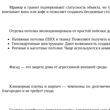
Мрамор и гранит подчеркивают статусность объекта, но т
впитывает вино или кофе и позволяет создавать бесшовные ст
Отделка потолка эволюционировала от простой побелки 
Натяжные потолки (ПВХ и ткань): Позволяют получить и
Гипсокартонные конструкции: Дают возможность создава
Реечные и кассетные потолки: Чаще используются в ком
Фасад — это защита дома от агрессивной внешней среды.
Клинкерная плитка и кирпич — чемпионы по долговечнос
благородно и не требует ухода.
Система вентфасада (металлокассеты, керамогранит или