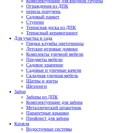
Комплектующие для входной группы
Ограждения из ДПК
перила поручень
Садовый паркет
Ступени
Террасная доска из ДПК
Террасный керамогранит
Для участка и сада
Грядки клумбы цветочницы
Детские игровые домики
Комплекты уличной мебели
Предметы мебели
Садовое хранение
Садовые и уличные качели
Складная уличная мебель
Шатры и зонты
Шезлонги
Забор
Заборы из ДПК
Комплектующие для забора
Металлический штакетник
Парапетные крышки
Профлист для забора
Кровля
Водосточные системы