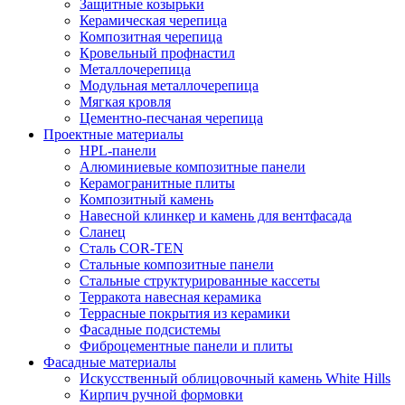
Защитные козырьки
Керамическая черепица
Композитная черепица
Кровельный профнастил
Металлочерепица
Модульная металлочерепица
Мягкая кровля
Цементно-песчаная черепица
Проектные материалы
HPL-панели
Алюминиевые композитные панели
Керамогранитные плиты
Композитный камень
Навесной клинкер и камень для вентфасада
Сланец
Сталь COR-TEN
Стальные композитные панели
Стальные структурированные кассеты
Терракота навесная керамика
Террасные покрытия из керамики
Фасадные подсистемы
Фиброцементные панели и плиты
Фасадные материалы
Искусственный облицовочный камень White Hills
Кирпич ручной формовки