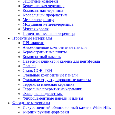
Защитные козырьки
Керамическая черепица
Композитная черепица
Кровельный профнастил
Металлочерепица
Модульная металлочерепица
Мягкая кровля
Цементно-песчаная черепица
Проектные материалы
HPL-панели
Алюминиевые композитные панели
Керамогранитные плиты
Композитный камень
Навесной клинкер и камень для вентфасада
Сланец
Сталь COR-TEN
Стальные композитные панели
Стальные структурированные кассеты
Терракота навесная керамика
Террасные покрытия из керамики
Фасадные подсистемы
Фиброцементные панели и плиты
Фасадные материалы
Искусственный облицовочный камень White Hills
Кирпич ручной формовки