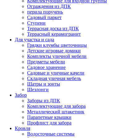
Комплектующие для входной группы
Ограждения из ДПК
перила поручень
Садовый паркет
Ступени
Террасная доска из ДПК
Террасный керамогранит
Для участка и сада
Грядки клумбы цветочницы
Детские игровые домики
Комплекты уличной мебели
Предметы мебели
Садовое хранение
Садовые и уличные качели
Складная уличная мебель
Шатры и зонты
Шезлонги
Забор
Заборы из ДПК
Комплектующие для забора
Металлический штакетник
Парапетные крышки
Профлист для забора
Кровля
Водосточные системы