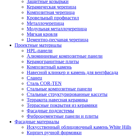
Защитные козырьки
Керамическая черепица
Композитная черепица
Кровельный профнастил
Металлочерепица
Модульная металлочерепица
Мягкая кровля
Цементно-песчаная черепица
Проектные материалы
HPL-панели
Алюминиевые композитные панели
Керамогранитные плиты
Композитный камень
Навесной клинкер и камень для вентфасада
Сланец
Сталь COR-TEN
Стальные композитные панели
Стальные структурированные кассеты
Терракота навесная керамика
Террасные покрытия из керамики
Фасадные подсистемы
Фиброцементные панели и плиты
Фасадные материалы
Искусственный облицовочный камень White Hills
Кирпич ручной формовки