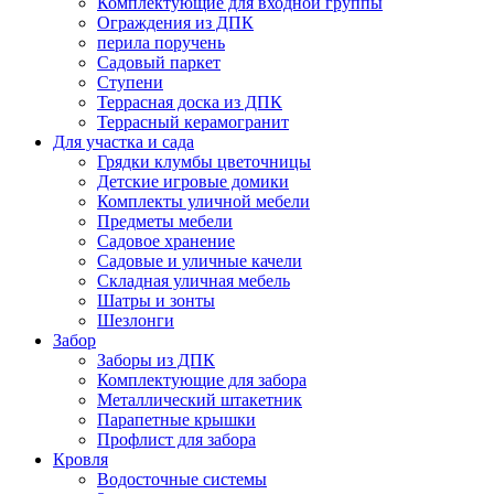
Комплектующие для входной группы
Ограждения из ДПК
перила поручень
Садовый паркет
Ступени
Террасная доска из ДПК
Террасный керамогранит
Для участка и сада
Грядки клумбы цветочницы
Детские игровые домики
Комплекты уличной мебели
Предметы мебели
Садовое хранение
Садовые и уличные качели
Складная уличная мебель
Шатры и зонты
Шезлонги
Забор
Заборы из ДПК
Комплектующие для забора
Металлический штакетник
Парапетные крышки
Профлист для забора
Кровля
Водосточные системы