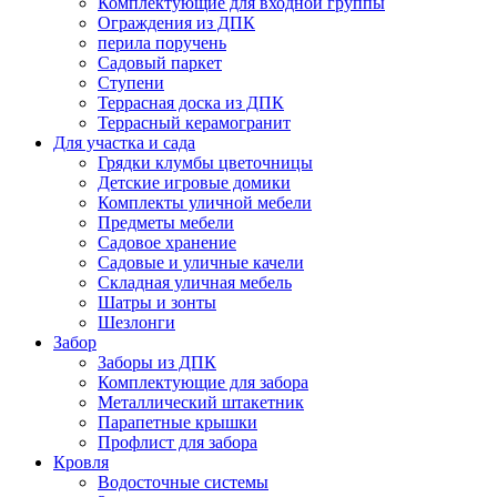
Комплектующие для входной группы
Ограждения из ДПК
перила поручень
Садовый паркет
Ступени
Террасная доска из ДПК
Террасный керамогранит
Для участка и сада
Грядки клумбы цветочницы
Детские игровые домики
Комплекты уличной мебели
Предметы мебели
Садовое хранение
Садовые и уличные качели
Складная уличная мебель
Шатры и зонты
Шезлонги
Забор
Заборы из ДПК
Комплектующие для забора
Металлический штакетник
Парапетные крышки
Профлист для забора
Кровля
Водосточные системы