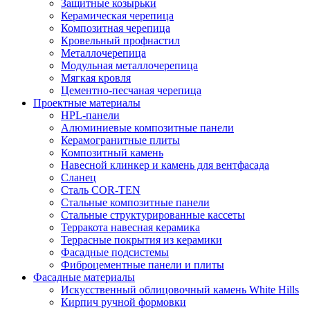
Защитные козырьки
Керамическая черепица
Композитная черепица
Кровельный профнастил
Металлочерепица
Модульная металлочерепица
Мягкая кровля
Цементно-песчаная черепица
Проектные материалы
HPL-панели
Алюминиевые композитные панели
Керамогранитные плиты
Композитный камень
Навесной клинкер и камень для вентфасада
Сланец
Сталь COR-TEN
Стальные композитные панели
Стальные структурированные кассеты
Терракота навесная керамика
Террасные покрытия из керамики
Фасадные подсистемы
Фиброцементные панели и плиты
Фасадные материалы
Искусственный облицовочный камень White Hills
Кирпич ручной формовки