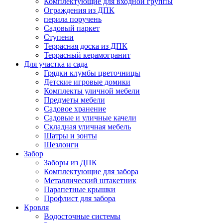
Комплектующие для входной группы
Ограждения из ДПК
перила поручень
Садовый паркет
Ступени
Террасная доска из ДПК
Террасный керамогранит
Для участка и сада
Грядки клумбы цветочницы
Детские игровые домики
Комплекты уличной мебели
Предметы мебели
Садовое хранение
Садовые и уличные качели
Складная уличная мебель
Шатры и зонты
Шезлонги
Забор
Заборы из ДПК
Комплектующие для забора
Металлический штакетник
Парапетные крышки
Профлист для забора
Кровля
Водосточные системы