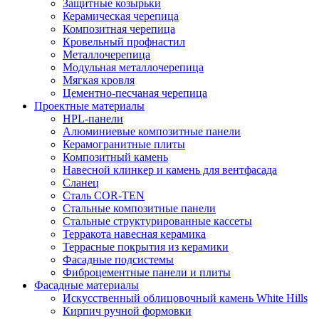
Защитные козырьки
Керамическая черепица
Композитная черепица
Кровельный профнастил
Металлочерепица
Модульная металлочерепица
Мягкая кровля
Цементно-песчаная черепица
Проектные материалы
HPL-панели
Алюминиевые композитные панели
Керамогранитные плиты
Композитный камень
Навесной клинкер и камень для вентфасада
Сланец
Сталь COR-TEN
Стальные композитные панели
Стальные структурированные кассеты
Терракота навесная керамика
Террасные покрытия из керамики
Фасадные подсистемы
Фиброцементные панели и плиты
Фасадные материалы
Искусственный облицовочный камень White Hills
Кирпич ручной формовки