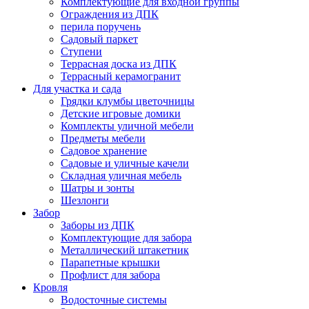
Комплектующие для входной группы
Ограждения из ДПК
перила поручень
Садовый паркет
Ступени
Террасная доска из ДПК
Террасный керамогранит
Для участка и сада
Грядки клумбы цветочницы
Детские игровые домики
Комплекты уличной мебели
Предметы мебели
Садовое хранение
Садовые и уличные качели
Складная уличная мебель
Шатры и зонты
Шезлонги
Забор
Заборы из ДПК
Комплектующие для забора
Металлический штакетник
Парапетные крышки
Профлист для забора
Кровля
Водосточные системы