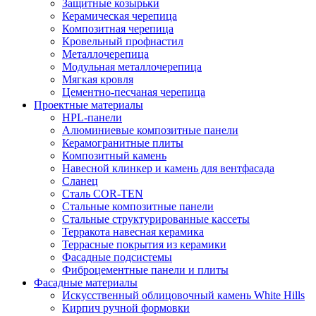
Защитные козырьки
Керамическая черепица
Композитная черепица
Кровельный профнастил
Металлочерепица
Модульная металлочерепица
Мягкая кровля
Цементно-песчаная черепица
Проектные материалы
HPL-панели
Алюминиевые композитные панели
Керамогранитные плиты
Композитный камень
Навесной клинкер и камень для вентфасада
Сланец
Сталь COR-TEN
Стальные композитные панели
Стальные структурированные кассеты
Терракота навесная керамика
Террасные покрытия из керамики
Фасадные подсистемы
Фиброцементные панели и плиты
Фасадные материалы
Искусственный облицовочный камень White Hills
Кирпич ручной формовки