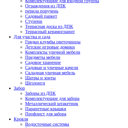
Комплектующие для входной группы
Ограждения из ДПК
перила поручень
Садовый паркет
Ступени
Террасная доска из ДПК
Террасный керамогранит
Для участка и сада
Грядки клумбы цветочницы
Детские игровые домики
Комплекты уличной мебели
Предметы мебели
Садовое хранение
Садовые и уличные качели
Складная уличная мебель
Шатры и зонты
Шезлонги
Забор
Заборы из ДПК
Комплектующие для забора
Металлический штакетник
Парапетные крышки
Профлист для забора
Кровля
Водосточные системы