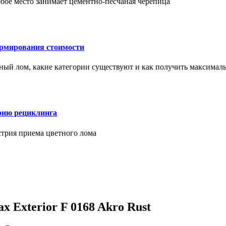
бое место занимает цементно-песчаная черепица
ормирования стоимости
ерный лом, какие категории существуют и как получить максима
рию рециклинга
стрия приема цветного лома
xterior F 0168 Akro Rust