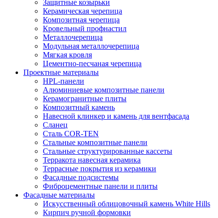
Защитные козырьки
Керамическая черепица
Композитная черепица
Кровельный профнастил
Металлочерепица
Модульная металлочерепица
Мягкая кровля
Цементно-песчаная черепица
Проектные материалы
HPL-панели
Алюминиевые композитные панели
Керамогранитные плиты
Композитный камень
Навесной клинкер и камень для вентфасада
Сланец
Сталь COR-TEN
Стальные композитные панели
Стальные структурированные кассеты
Терракота навесная керамика
Террасные покрытия из керамики
Фасадные подсистемы
Фиброцементные панели и плиты
Фасадные материалы
Искусственный облицовочный камень White Hills
Кирпич ручной формовки