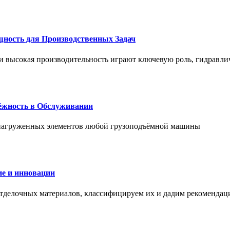
щность для Производственных Задач
и высокая производительность играют ключевую роль, гидравли
дёжность в Обслуживании
и нагруженных элементов любой грузоподъёмной машины
е и инновации
отделочных материалов, классифицируем их и дадим рекомендац