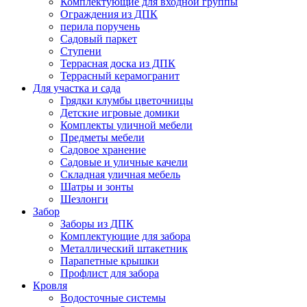
Комплектующие для входной группы
Ограждения из ДПК
перила поручень
Садовый паркет
Ступени
Террасная доска из ДПК
Террасный керамогранит
Для участка и сада
Грядки клумбы цветочницы
Детские игровые домики
Комплекты уличной мебели
Предметы мебели
Садовое хранение
Садовые и уличные качели
Складная уличная мебель
Шатры и зонты
Шезлонги
Забор
Заборы из ДПК
Комплектующие для забора
Металлический штакетник
Парапетные крышки
Профлист для забора
Кровля
Водосточные системы