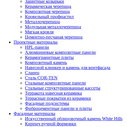
Защитные козырьки
Керамическая черепица
Композитная черепица
Кровельный профнастил
Металлочерепица
Модульная металлочерепица
Мягкая кровля
Цементно-песчаная черепица
Проектные материалы
HPL-панели
Алюминиевые композитные панели
Керамогранитные плиты
Композитный камень
Навесной клинкер и камень для вентфасада
Сланец
Сталь COR-TEN
Стальные композитные панели
Стальные структурированные кассеты
Терракота навесная керамика
Террасные покрытия из керамики
Фасадные подсистемы
Фиброцементные панели и плиты
Фасадные материалы
Искусственный облицовочный камень White Hills
Кирпич ручной формовки