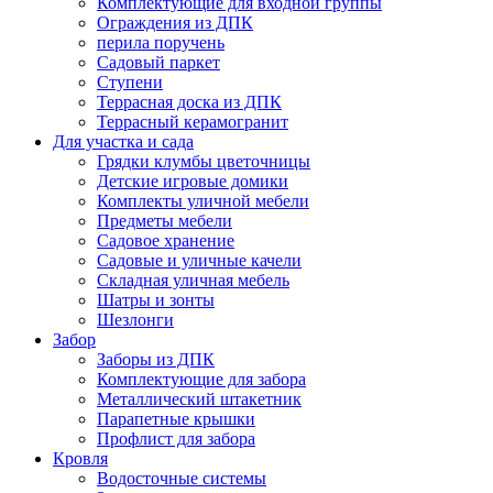
Комплектующие для входной группы
Ограждения из ДПК
перила поручень
Садовый паркет
Ступени
Террасная доска из ДПК
Террасный керамогранит
Для участка и сада
Грядки клумбы цветочницы
Детские игровые домики
Комплекты уличной мебели
Предметы мебели
Садовое хранение
Садовые и уличные качели
Складная уличная мебель
Шатры и зонты
Шезлонги
Забор
Заборы из ДПК
Комплектующие для забора
Металлический штакетник
Парапетные крышки
Профлист для забора
Кровля
Водосточные системы