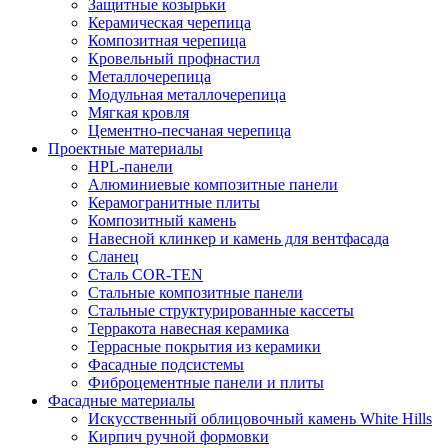
Защитные козырьки
Керамическая черепица
Композитная черепица
Кровельный профнастил
Металлочерепица
Модульная металлочерепица
Мягкая кровля
Цементно-песчаная черепица
Проектные материалы
HPL-панели
Алюминиевые композитные панели
Керамогранитные плиты
Композитный камень
Навесной клинкер и камень для вентфасада
Сланец
Сталь COR-TEN
Стальные композитные панели
Стальные структурированные кассеты
Терракота навесная керамика
Террасные покрытия из керамики
Фасадные подсистемы
Фиброцементные панели и плиты
Фасадные материалы
Искусственный облицовочный камень White Hills
Кирпич ручной формовки