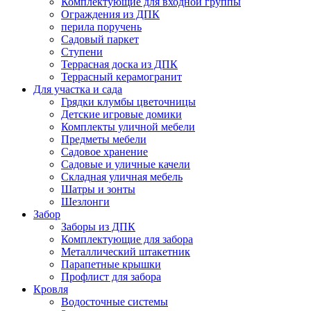
Комплектующие для входной группы
Ограждения из ДПК
перила поручень
Садовый паркет
Ступени
Террасная доска из ДПК
Террасный керамогранит
Для участка и сада
Грядки клумбы цветочницы
Детские игровые домики
Комплекты уличной мебели
Предметы мебели
Садовое хранение
Садовые и уличные качели
Складная уличная мебель
Шатры и зонты
Шезлонги
Забор
Заборы из ДПК
Комплектующие для забора
Металлический штакетник
Парапетные крышки
Профлист для забора
Кровля
Водосточные системы