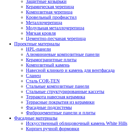
Защитные козырьки
Керамическая черепица
Композитная черепица
Кровельный профнастил
Металлочерепица
Модульная металлочерепица
Мягкая кровля
Цементно-песчаная черепица
Проектные материалы
HPL-панели
Алюминиевые композитные панели
Керамогранитные плиты
Композитный камень
Навесной клинкер и камень для вентфасада
Сланец
Сталь COR-TEN
Стальные композитные панели
Стальные структурированные кассеты
Терракота навесная керамика
Террасные покрытия из керамики
Фасадные подсистемы
Фиброцементные панели и плиты
Фасадные материалы
Искусственный облицовочный камень White Hills
Кирпич ручной формовки