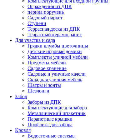
Комплектующие для входной группы
Ограждения из ДПК
перила поручень
Садовый паркет
Ступени
Террасная доска из ДПК
Террасный керамогранит
Для участка и сада
Грядки клумбы цветочницы
Детские игровые домики
Комплекты уличной мебели
Предметы мебели
Садовое хранение
Садовые и уличные качели
Складная уличная мебель
Шатры и зонты
Шезлонги
Забор
Заборы из ДПК
Комплектующие для забора
Металлический штакетник
Парапетные крышки
Профлист для забора
Кровля
Водосточные системы