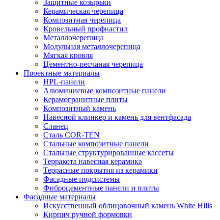
Защитные козырьки
Керамическая черепица
Композитная черепица
Кровельный профнастил
Металлочерепица
Модульная металлочерепица
Мягкая кровля
Цементно-песчаная черепица
Проектные материалы
HPL-панели
Алюминиевые композитные панели
Керамогранитные плиты
Композитный камень
Навесной клинкер и камень для вентфасада
Сланец
Сталь COR-TEN
Стальные композитные панели
Стальные структурированные кассеты
Терракота навесная керамика
Террасные покрытия из керамики
Фасадные подсистемы
Фиброцементные панели и плиты
Фасадные материалы
Искусственный облицовочный камень White Hills
Кирпич ручной формовки