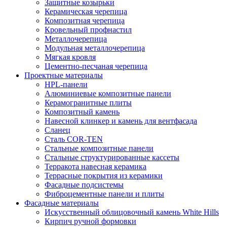
Защитные козырьки
Керамическая черепица
Композитная черепица
Кровельный профнастил
Металлочерепица
Модульная металлочерепица
Мягкая кровля
Цементно-песчаная черепица
Проектные материалы
HPL-панели
Алюминиевые композитные панели
Керамогранитные плиты
Композитный камень
Навесной клинкер и камень для вентфасада
Сланец
Сталь COR-TEN
Стальные композитные панели
Стальные структурированные кассеты
Терракота навесная керамика
Террасные покрытия из керамики
Фасадные подсистемы
Фиброцементные панели и плиты
Фасадные материалы
Искусственный облицовочный камень White Hills
Кирпич ручной формовки