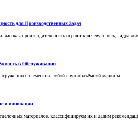
щность для Производственных Задач
и высокая производительность играют ключевую роль, гидравли
дёжность в Обслуживании
и нагруженных элементов любой грузоподъёмной машины
е и инновации
отделочных материалов, классифицируем их и дадим рекомендац