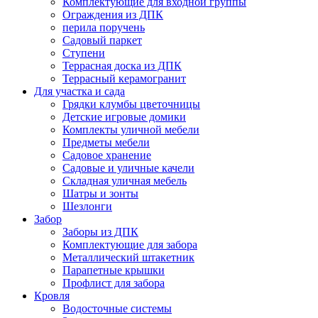
Комплектующие для входной группы
Ограждения из ДПК
перила поручень
Садовый паркет
Ступени
Террасная доска из ДПК
Террасный керамогранит
Для участка и сада
Грядки клумбы цветочницы
Детские игровые домики
Комплекты уличной мебели
Предметы мебели
Садовое хранение
Садовые и уличные качели
Складная уличная мебель
Шатры и зонты
Шезлонги
Забор
Заборы из ДПК
Комплектующие для забора
Металлический штакетник
Парапетные крышки
Профлист для забора
Кровля
Водосточные системы