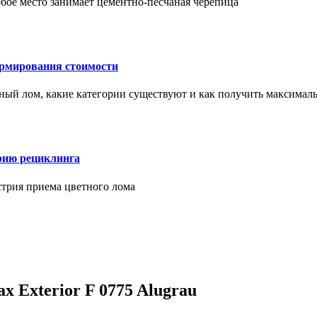
бое место занимает цементно-песчаная черепица
ормирования стоимости
ерный лом, какие категории существуют и как получить максима
рию рециклинга
стрия приема цветного лома
Exterior F 0775 Alugrau