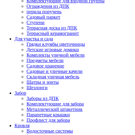
Комплектующие для входной группы
Ограждения из ДПК
перила поручень
Садовый паркет
Ступени
Террасная доска из ДПК
Террасный керамогранит
Для участка и сада
Грядки клумбы цветочницы
Детские игровые домики
Комплекты уличной мебели
Предметы мебели
Садовое хранение
Садовые и уличные качели
Складная уличная мебель
Шатры и зонты
Шезлонги
Забор
Заборы из ДПК
Комплектующие для забора
Металлический штакетник
Парапетные крышки
Профлист для забора
Кровля
Водосточные системы