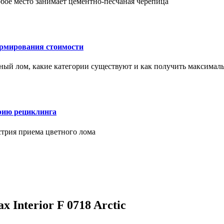
бое место занимает цементно-песчаная черепица
ормирования стоимости
ерный лом, какие категории существуют и как получить максима
рию рециклинга
стрия приема цветного лома
nterior F 0718 Arctic