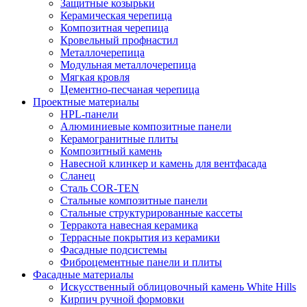
Защитные козырьки
Керамическая черепица
Композитная черепица
Кровельный профнастил
Металлочерепица
Модульная металлочерепица
Мягкая кровля
Цементно-песчаная черепица
Проектные материалы
HPL-панели
Алюминиевые композитные панели
Керамогранитные плиты
Композитный камень
Навесной клинкер и камень для вентфасада
Сланец
Сталь COR-TEN
Стальные композитные панели
Стальные структурированные кассеты
Терракота навесная керамика
Террасные покрытия из керамики
Фасадные подсистемы
Фиброцементные панели и плиты
Фасадные материалы
Искусственный облицовочный камень White Hills
Кирпич ручной формовки