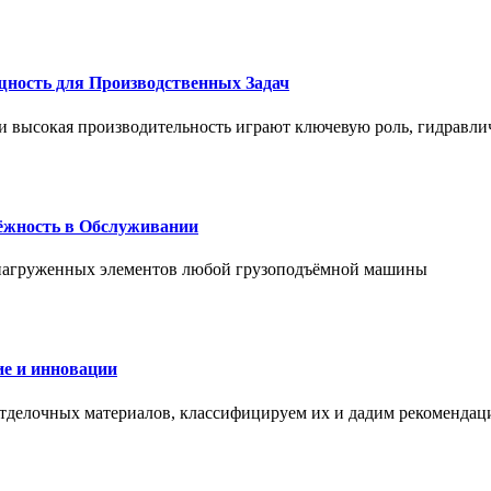
щность для Производственных Задач
и высокая производительность играют ключевую роль, гидравли
дёжность в Обслуживании
и нагруженных элементов любой грузоподъёмной машины
е и инновации
отделочных материалов, классифицируем их и дадим рекомендац