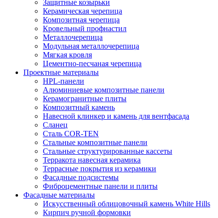
Защитные козырьки
Керамическая черепица
Композитная черепица
Кровельный профнастил
Металлочерепица
Модульная металлочерепица
Мягкая кровля
Цементно-песчаная черепица
Проектные материалы
HPL-панели
Алюминиевые композитные панели
Керамогранитные плиты
Композитный камень
Навесной клинкер и камень для вентфасада
Сланец
Сталь COR-TEN
Стальные композитные панели
Стальные структурированные кассеты
Терракота навесная керамика
Террасные покрытия из керамики
Фасадные подсистемы
Фиброцементные панели и плиты
Фасадные материалы
Искусственный облицовочный камень White Hills
Кирпич ручной формовки