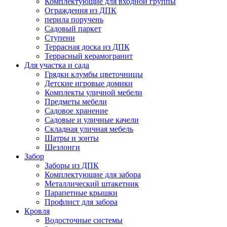
Комплектующие для входной группы
Ограждения из ДПК
перила поручень
Садовый паркет
Ступени
Террасная доска из ДПК
Террасный керамогранит
Для участка и сада
Грядки клумбы цветочницы
Детские игровые домики
Комплекты уличной мебели
Предметы мебели
Садовое хранение
Садовые и уличные качели
Складная уличная мебель
Шатры и зонты
Шезлонги
Забор
Заборы из ДПК
Комплектующие для забора
Металлический штакетник
Парапетные крышки
Профлист для забора
Кровля
Водосточные системы