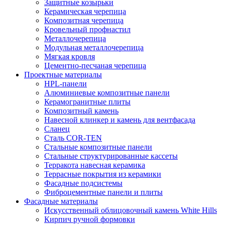
Защитные козырьки
Керамическая черепица
Композитная черепица
Кровельный профнастил
Металлочерепица
Модульная металлочерепица
Мягкая кровля
Цементно-песчаная черепица
Проектные материалы
HPL-панели
Алюминиевые композитные панели
Керамогранитные плиты
Композитный камень
Навесной клинкер и камень для вентфасада
Сланец
Сталь COR-TEN
Стальные композитные панели
Стальные структурированные кассеты
Терракота навесная керамика
Террасные покрытия из керамики
Фасадные подсистемы
Фиброцементные панели и плиты
Фасадные материалы
Искусственный облицовочный камень White Hills
Кирпич ручной формовки