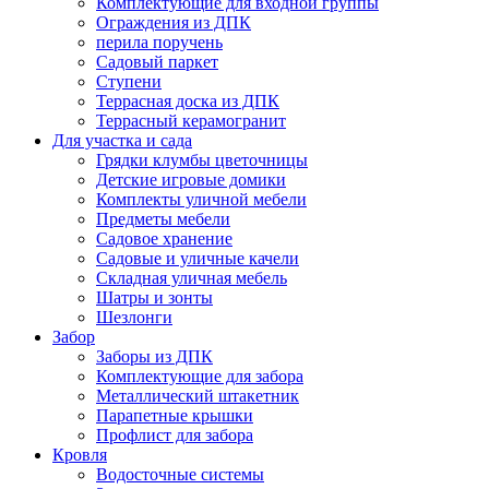
Комплектующие для входной группы
Ограждения из ДПК
перила поручень
Садовый паркет
Ступени
Террасная доска из ДПК
Террасный керамогранит
Для участка и сада
Грядки клумбы цветочницы
Детские игровые домики
Комплекты уличной мебели
Предметы мебели
Садовое хранение
Садовые и уличные качели
Складная уличная мебель
Шатры и зонты
Шезлонги
Забор
Заборы из ДПК
Комплектующие для забора
Металлический штакетник
Парапетные крышки
Профлист для забора
Кровля
Водосточные системы