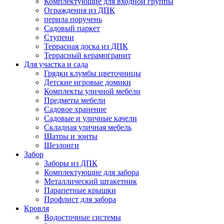
Комплектующие для входной группы
Ограждения из ДПК
перила поручень
Садовый паркет
Ступени
Террасная доска из ДПК
Террасный керамогранит
Для участка и сада
Грядки клумбы цветочницы
Детские игровые домики
Комплекты уличной мебели
Предметы мебели
Садовое хранение
Садовые и уличные качели
Складная уличная мебель
Шатры и зонты
Шезлонги
Забор
Заборы из ДПК
Комплектующие для забора
Металлический штакетник
Парапетные крышки
Профлист для забора
Кровля
Водосточные системы