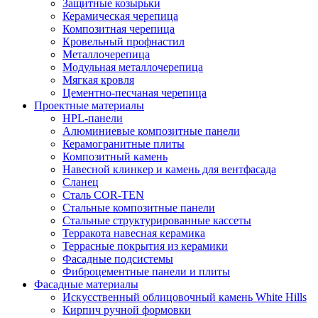
Защитные козырьки
Керамическая черепица
Композитная черепица
Кровельный профнастил
Металлочерепица
Модульная металлочерепица
Мягкая кровля
Цементно-песчаная черепица
Проектные материалы
HPL-панели
Алюминиевые композитные панели
Керамогранитные плиты
Композитный камень
Навесной клинкер и камень для вентфасада
Сланец
Сталь COR-TEN
Стальные композитные панели
Стальные структурированные кассеты
Терракота навесная керамика
Террасные покрытия из керамики
Фасадные подсистемы
Фиброцементные панели и плиты
Фасадные материалы
Искусственный облицовочный камень White Hills
Кирпич ручной формовки