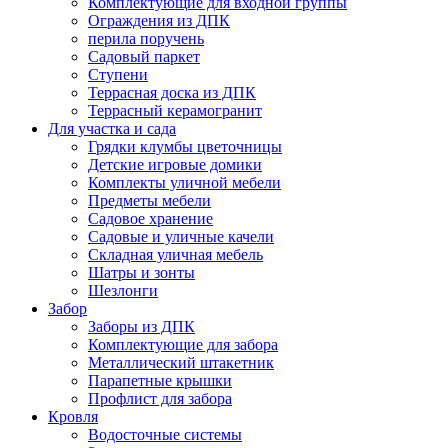
Комплектующие для входной группы
Ограждения из ДПК
перила поручень
Садовый паркет
Ступени
Террасная доска из ДПК
Террасный керамогранит
Для участка и сада
Грядки клумбы цветочницы
Детские игровые домики
Комплекты уличной мебели
Предметы мебели
Садовое хранение
Садовые и уличные качели
Складная уличная мебель
Шатры и зонты
Шезлонги
Забор
Заборы из ДПК
Комплектующие для забора
Металлический штакетник
Парапетные крышки
Профлист для забора
Кровля
Водосточные системы