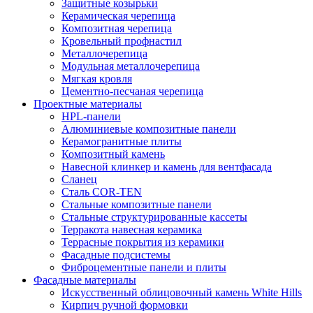
Защитные козырьки
Керамическая черепица
Композитная черепица
Кровельный профнастил
Металлочерепица
Модульная металлочерепица
Мягкая кровля
Цементно-песчаная черепица
Проектные материалы
HPL-панели
Алюминиевые композитные панели
Керамогранитные плиты
Композитный камень
Навесной клинкер и камень для вентфасада
Сланец
Сталь COR-TEN
Стальные композитные панели
Стальные структурированные кассеты
Терракота навесная керамика
Террасные покрытия из керамики
Фасадные подсистемы
Фиброцементные панели и плиты
Фасадные материалы
Искусственный облицовочный камень White Hills
Кирпич ручной формовки