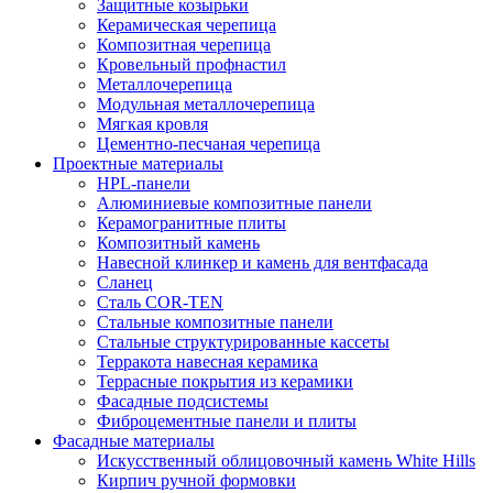
Защитные козырьки
Керамическая черепица
Композитная черепица
Кровельный профнастил
Металлочерепица
Модульная металлочерепица
Мягкая кровля
Цементно-песчаная черепица
Проектные материалы
HPL-панели
Алюминиевые композитные панели
Керамогранитные плиты
Композитный камень
Навесной клинкер и камень для вентфасада
Сланец
Сталь COR-TEN
Стальные композитные панели
Стальные структурированные кассеты
Терракота навесная керамика
Террасные покрытия из керамики
Фасадные подсистемы
Фиброцементные панели и плиты
Фасадные материалы
Искусственный облицовочный камень White Hills
Кирпич ручной формовки