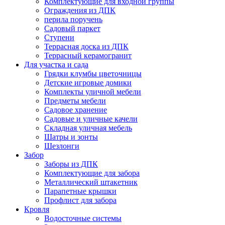
Комплектующие для входной группы
Ограждения из ДПК
перила поручень
Садовый паркет
Ступени
Террасная доска из ДПК
Террасный керамогранит
Для участка и сада
Грядки клумбы цветочницы
Детские игровые домики
Комплекты уличной мебели
Предметы мебели
Садовое хранение
Садовые и уличные качели
Складная уличная мебель
Шатры и зонты
Шезлонги
Забор
Заборы из ДПК
Комплектующие для забора
Металлический штакетник
Парапетные крышки
Профлист для забора
Кровля
Водосточные системы