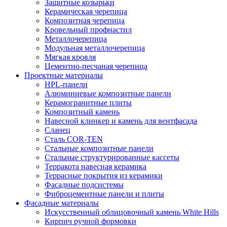
Защитные козырьки
Керамическая черепица
Композитная черепица
Кровельный профнастил
Металлочерепица
Модульная металлочерепица
Мягкая кровля
Цементно-песчаная черепица
Проектные материалы
HPL-панели
Алюминиевые композитные панели
Керамогранитные плиты
Композитный камень
Навесной клинкер и камень для вентфасада
Сланец
Сталь COR-TEN
Стальные композитные панели
Стальные структурированные кассеты
Терракота навесная керамика
Террасные покрытия из керамики
Фасадные подсистемы
Фиброцементные панели и плиты
Фасадные материалы
Искусственный облицовочный камень White Hills
Кирпич ручной формовки