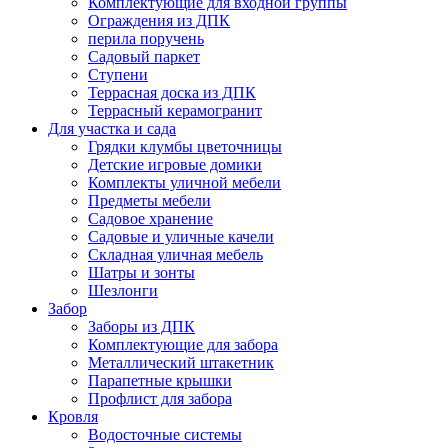
Комплектующие для входной группы
Ограждения из ДПК
перила поручень
Садовый паркет
Ступени
Террасная доска из ДПК
Террасный керамогранит
Для участка и сада
Грядки клумбы цветочницы
Детские игровые домики
Комплекты уличной мебели
Предметы мебели
Садовое хранение
Садовые и уличные качели
Складная уличная мебель
Шатры и зонты
Шезлонги
Забор
Заборы из ДПК
Комплектующие для забора
Металлический штакетник
Парапетные крышки
Профлист для забора
Кровля
Водосточные системы