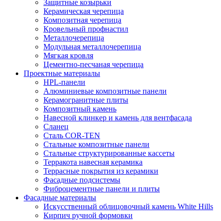
Защитные козырьки
Керамическая черепица
Композитная черепица
Кровельный профнастил
Металлочерепица
Модульная металлочерепица
Мягкая кровля
Цементно-песчаная черепица
Проектные материалы
HPL-панели
Алюминиевые композитные панели
Керамогранитные плиты
Композитный камень
Навесной клинкер и камень для вентфасада
Сланец
Сталь COR-TEN
Стальные композитные панели
Стальные структурированные кассеты
Терракота навесная керамика
Террасные покрытия из керамики
Фасадные подсистемы
Фиброцементные панели и плиты
Фасадные материалы
Искусственный облицовочный камень White Hills
Кирпич ручной формовки