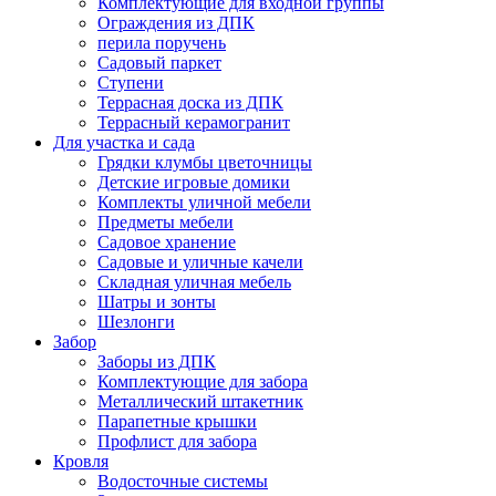
Комплектующие для входной группы
Ограждения из ДПК
перила поручень
Садовый паркет
Ступени
Террасная доска из ДПК
Террасный керамогранит
Для участка и сада
Грядки клумбы цветочницы
Детские игровые домики
Комплекты уличной мебели
Предметы мебели
Садовое хранение
Садовые и уличные качели
Складная уличная мебель
Шатры и зонты
Шезлонги
Забор
Заборы из ДПК
Комплектующие для забора
Металлический штакетник
Парапетные крышки
Профлист для забора
Кровля
Водосточные системы