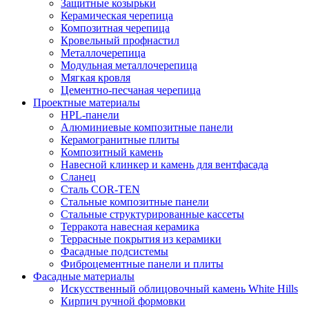
Защитные козырьки
Керамическая черепица
Композитная черепица
Кровельный профнастил
Металлочерепица
Модульная металлочерепица
Мягкая кровля
Цементно-песчаная черепица
Проектные материалы
HPL-панели
Алюминиевые композитные панели
Керамогранитные плиты
Композитный камень
Навесной клинкер и камень для вентфасада
Сланец
Сталь COR-TEN
Стальные композитные панели
Стальные структурированные кассеты
Терракота навесная керамика
Террасные покрытия из керамики
Фасадные подсистемы
Фиброцементные панели и плиты
Фасадные материалы
Искусственный облицовочный камень White Hills
Кирпич ручной формовки