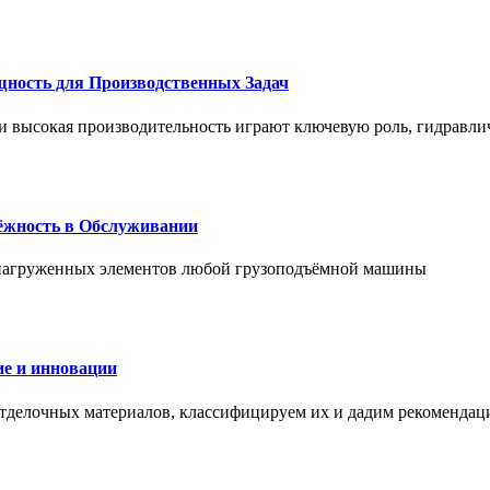
щность для Производственных Задач
и высокая производительность играют ключевую роль, гидравли
дёжность в Обслуживании
и нагруженных элементов любой грузоподъёмной машины
е и инновации
отделочных материалов, классифицируем их и дадим рекомендац