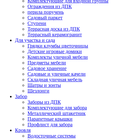
Комплектующие для входной группы
Ограждения из ДПК
перила поручень
Садовый паркет
Ступени
Террасная доска из ДПК
Террасный керамогранит
Для участка и сада
Грядки клумбы цветочницы
Детские игровые домики
Комплекты уличной мебели
Предметы мебели
Садовое хранение
Садовые и уличные качели
Складная уличная мебель
Шатры и зонты
Шезлонги
Забор
Заборы из ДПК
Комплектующие для забора
Металлический штакетник
Парапетные крышки
Профлист для забора
Кровля
Водосточные системы