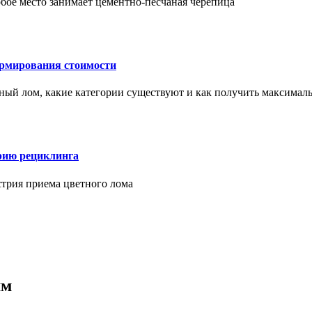
бое место занимает цементно-песчаная черепица
ормирования стоимости
ерный лом, какие категории существуют и как получить максима
рию рециклинга
стрия приема цветного лома
мм