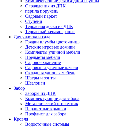
Комплектующие для входной группы
Ограждения из ДПК
перила поручень
Садовый паркет
Ступени
Террасная доска из ДПК
Террасный керамогранит
Для участка и сада
Грядки клумбы цветочницы
Детские игровые домики
Комплекты уличной мебели
Предметы мебели
Садовое хранение
Садовые и уличные качели
Складная уличная мебель
Шатры и зонты
Шезлонги
Забор
Заборы из ДПК
Комплектующие для забора
Металлический штакетник
Парапетные крышки
Профлист для забора
Кровля
Водосточные системы