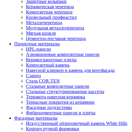
Защитные козырьки
Керамическая черепица
Композитная черепица
Кровельный профнастил
Металлочерепица
Модульная металлочерепица
Мягкая кровля
Цементно-песчаная черепица
Проектные материалы
HPL-панели
Алюминиевые композитные панели
Керамогранитные плиты
Композитный камень
Навесной клинкер и камень для вентфасада
Сланец
Сталь COR-TEN
Стальные композитные панели
Стальные структурированные кассеты
Терракота навесная керамика
Террасные покрытия из керамики
Фасадные подсистемы
Фиброцементные панели и плиты
Фасадные материалы
Искусственный облицовочный камень White Hills
Кирпич ручной формовки