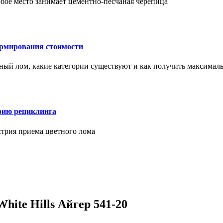
бое место занимает цементно-песчаная черепица
ормирования стоимости
ерный лом, какие категории существуют и как получить максима
рию рециклинга
стрия приема цветного лома
ite Hills Айгер 541-20