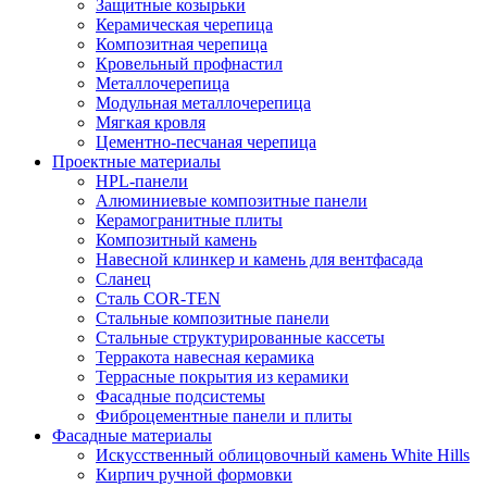
Защитные козырьки
Керамическая черепица
Композитная черепица
Кровельный профнастил
Металлочерепица
Модульная металлочерепица
Мягкая кровля
Цементно-песчаная черепица
Проектные материалы
HPL-панели
Алюминиевые композитные панели
Керамогранитные плиты
Композитный камень
Навесной клинкер и камень для вентфасада
Сланец
Сталь COR-TEN
Стальные композитные панели
Стальные структурированные кассеты
Терракота навесная керамика
Террасные покрытия из керамики
Фасадные подсистемы
Фиброцементные панели и плиты
Фасадные материалы
Искусственный облицовочный камень White Hills
Кирпич ручной формовки