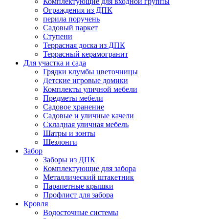
Комплектующие для входной группы
Ограждения из ДПК
перила поручень
Садовый паркет
Ступени
Террасная доска из ДПК
Террасный керамогранит
Для участка и сада
Грядки клумбы цветочницы
Детские игровые домики
Комплекты уличной мебели
Предметы мебели
Садовое хранение
Садовые и уличные качели
Складная уличная мебель
Шатры и зонты
Шезлонги
Забор
Заборы из ДПК
Комплектующие для забора
Металлический штакетник
Парапетные крышки
Профлист для забора
Кровля
Водосточные системы