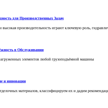
щность для Производственных Задач
и высокая производительность играют ключевую роль, гидравли
дёжность в Обслуживании
и нагруженных элементов любой грузоподъёмной машины
е и инновации
отделочных материалов, классифицируем их и дадим рекомендац