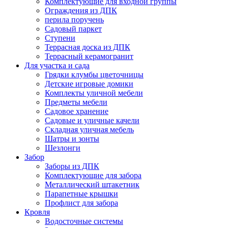
Комплектующие для входной группы
Ограждения из ДПК
перила поручень
Садовый паркет
Ступени
Террасная доска из ДПК
Террасный керамогранит
Для участка и сада
Грядки клумбы цветочницы
Детские игровые домики
Комплекты уличной мебели
Предметы мебели
Садовое хранение
Садовые и уличные качели
Складная уличная мебель
Шатры и зонты
Шезлонги
Забор
Заборы из ДПК
Комплектующие для забора
Металлический штакетник
Парапетные крышки
Профлист для забора
Кровля
Водосточные системы