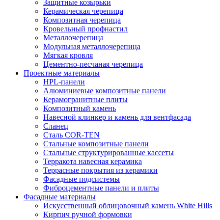
Защитные козырьки
Керамическая черепица
Композитная черепица
Кровельный профнастил
Металлочерепица
Модульная металлочерепица
Мягкая кровля
Цементно-песчаная черепица
Проектные материалы
HPL-панели
Алюминиевые композитные панели
Керамогранитные плиты
Композитный камень
Навесной клинкер и камень для вентфасада
Сланец
Сталь COR-TEN
Стальные композитные панели
Стальные структурированные кассеты
Терракота навесная керамика
Террасные покрытия из керамики
Фасадные подсистемы
Фиброцементные панели и плиты
Фасадные материалы
Искусственный облицовочный камень White Hills
Кирпич ручной формовки