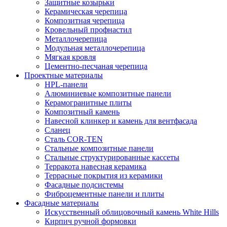
Защитные козырьки
Керамическая черепица
Композитная черепица
Кровельный профнастил
Металлочерепица
Модульная металлочерепица
Мягкая кровля
Цементно-песчаная черепица
Проектные материалы
HPL-панели
Алюминиевые композитные панели
Керамогранитные плиты
Композитный камень
Навесной клинкер и камень для вентфасада
Сланец
Сталь COR-TEN
Стальные композитные панели
Стальные структурированные кассеты
Терракота навесная керамика
Террасные покрытия из керамики
Фасадные подсистемы
Фиброцементные панели и плиты
Фасадные материалы
Искусственный облицовочный камень White Hills
Кирпич ручной формовки