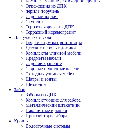
Комплектующие для входной группы
Ограждения из ДПК
перила поручень
Садовый паркет
Ступени
Террасная доска из ДПК
Террасный керамогранит
Для участка и сада
Грядки клумбы цветочницы
Детские игровые домики
Комплекты уличной мебели
Предметы мебели
Садовое хранение
Садовые и уличные качели
Складная уличная мебель
Шатры и зонты
Шезлонги
Забор
Заборы из ДПК
Комплектующие для забора
Металлический штакетник
Парапетные крышки
Профлист для забора
Кровля
Водосточные системы